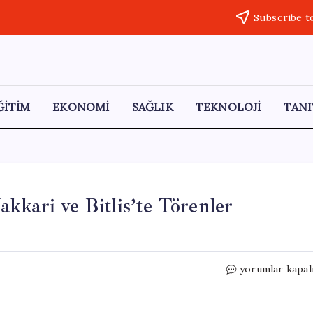
Subscribe t
ĞİTİM
EKONOMİ
SAĞLIK
TEKNOLOJİ
TANI
kkari ve Bitlis’te Törenler
19
yorumlar kapal
Mayıs
Coşkusu:
Van,