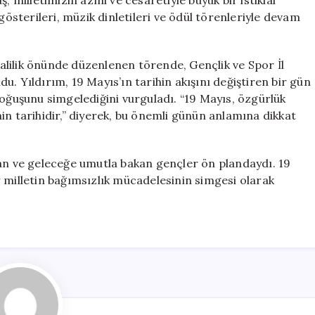
, milletimizin azmi ve cesaretiyle büyük bir istiklal
sterileri, müzik dinletileri ve ödül törenleriyle devam
 Valilik önünde düzenlenen törende, Gençlik ve Spor İl
. Yıldırım, 19 Mayıs’ın tarihin akışını değiştiren bir gün
doğuşunu simgelediğini vurguladı. “19 Mayıs, özgürlük
in tarihidir,” diyerek, bu önemli günün anlamına dikkat
kan ve geleceğe umutla bakan gençler ön plandaydı. 19
 milletin bağımsızlık mücadelesinin simgesi olarak