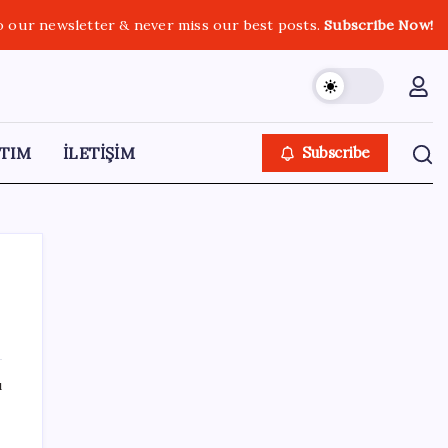
o our newsletter & never miss our best posts.
Subscribe Now!
TIM
İLETİŞİM
Subscribe
SON YAZILAR
ı
Resmen Meclis’e sunuldu: İşte 10 soruda
‘çerçeve yasa’ teklifi…