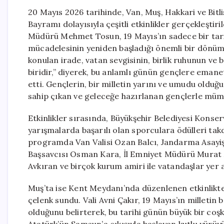
20 Mayıs 2026 tarihinde, Van, Muş, Hakkari ve Bitl
Bayramı dolayısıyla çeşitli etkinlikler gerçekleştir
Müdürü Mehmet Tosun, 19 Mayıs’ın sadece bir tari
mücadelesinin yeniden başladığı önemli bir dönüm
konulan irade, vatan sevgisinin, birlik ruhunun ve
biridir,” diyerek, bu anlamlı günün gençlere emane
etti. Gençlerin, bir milletin yarını ve umudu olduğ
sahip çıkan ve geleceğe hazırlanan gençlerle mümk
Etkinlikler sırasında, Büyükşehir Belediyesi Konse
yarışmalarda başarılı olan sporculara ödülleri tak
programda Van Valisi Ozan Balcı, Jandarma Asay
Başsavcısı Osman Kara, İl Emniyet Müdürü Murat
Avkıran ve birçok kurum amiri ile vatandaşlar yer a
Muş’ta ise Kent Meydanı’nda düzenlenen etkinlikte,
çelenk sundu. Vali Avni Çakır, 19 Mayıs’ın milletin 
olduğunu belirterek, bu tarihi günün büyük bir coşk