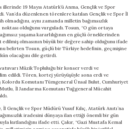
Muş,
is illerinde 19 Mayıs Atatürk’ü Anma, Gençlik ve Spor
Hakkari
ildi. Van’da düzenlenen törenlere katılan Gençlik ve Spor İl
ve
h olmadığını, aynı zamanda milletin bağımsızlık
Bitlis’te
 noktası olduğunu vurguladı. Tosun, “O gün ortaya
Törenler
 bağımsız yaşama kararlılığının en güçlü örneklerinden
Düzenlendi
t edilmiş olmasının büyük bir değere sahip olduğunu ifade
için
unu belirten Tosun, güçlü bir Türkiye hedefinin, geçmişine
ün olacağını dile getirdi.
rvatuvarı Müzik Topluluğu bir konser verdi ve
dim edildi. Tören, kortej yürüyüşüyle sona erdi ve
iş Kolordu Komutanı Tümgeneral Ünsal Bulut, Cumhuriyet
 Mutlu, İl Jandarma Komutanı Tuğgeneral Mücahit
ldı.
 İl Gençlik ve Spor Müdürü Yusuf Kılıç, Atatürk Anıtı’na
bağımsızlık iradesini dünyaya ilan ettiği önemli bir gün
uyla kutlandığını ifade etti. Çakır, “Gazi Mustafa Kemal