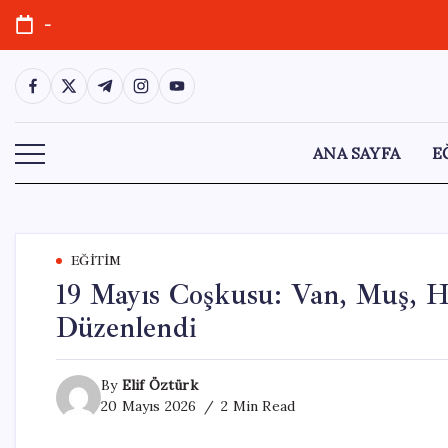
Skip
-
to
content
https://www.facebook.com/
https://twitter.com/
https://t.me/
https://www.instagram.com/
https://youtube.com/
ANA SAYFA
E
EĞITIM
19 Mayıs Coşkusu: Van, Muş, Ha
Düzenlendi
By
Elif Öztürk
20 Mayıs 2026
2 Min Read