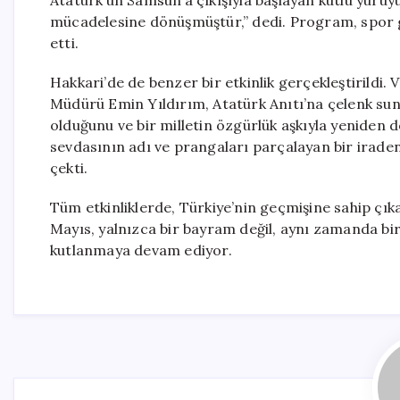
Atatürk’ün Samsun’a çıkışıyla başlayan kutlu yürüyüş
mücadelesine dönüşmüştür,” dedi. Program, spor gö
etti.
Hakkari’de de benzer bir etkinlik gerçekleştirildi.
Müdürü Emin Yıldırım, Atatürk Anıtı’na çelenk sundu
olduğunu ve bir milletin özgürlük aşkıyla yeniden 
sevdasının adı ve prangaları parçalayan bir iraden
çekti.
Tüm etkinliklerde, Türkiye’nin geçmişine sahip çı
Mayıs, yalnızca bir bayram değil, aynı zamanda bir
kutlanmaya devam ediyor.