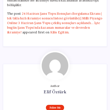
olması halinde ise ikramiye havuzu kazananlar arasında eşit
bölüşülür.
The post
24 Haziran Şans Topu Sonuçları Sorgulama Ekranı (
tek tıkla hızlı ikramiye sonucu listesi görüntüle) | Milli Piyango
Online 3 Haziran Şans Topu çekiliş sonuçları açıklandı… İşte
bugün Şans Topu’nda kazanan numaralar ve devreden
ikramiye!
appeared first on
Kilis Egitim
.
Author
Elif Öztürk
Follow Me