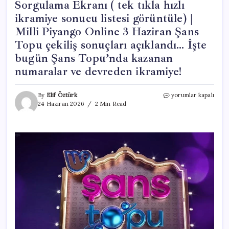
Sorgulama Ekranı ( tek tıkla hızlı
ikramiye sonucu listesi görüntüle) |
Milli Piyango Online 3 Haziran Şans
Topu çekiliş sonuçları açıklandı… İşte
bugün Şans Topu’nda kazanan
numaralar ve devreden ikramiye!
24
By
Elif Öztürk
yorumlar kapalı
Haziran
24 Haziran 2026
2 Min Read
Şans
Topu
Sonuçları
Sorgulama
Ekranı
(
tek
tıkla
hızlı
ikramiye
sonucu
listesi
görüntüle)
|