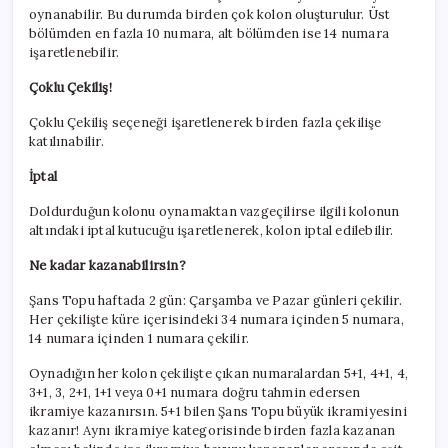
oynanabilir. Bu durumda birden çok kolon oluşturulur. Üst
bölümden en fazla 10 numara, alt bölümden ise 14 numara
işaretlenebilir.
Çoklu Çekiliş!
Çoklu Çekiliş seçeneği işaretlenerek birden fazla çekilişe
katılınabilir.
İptal
Doldurduğun kolonu oynamaktan vazgeçilirse ilgili kolonun
altındaki iptal kutucuğu işaretlenerek, kolon iptal edilebilir.
Ne kadar kazanabilirsin?
Şans Topu haftada 2 gün: Çarşamba ve Pazar günleri çekilir.
Her çekilişte küre içerisindeki 34 numara içinden 5 numara,
14 numara içinden 1 numara çekilir.
Oynadığın her kolon çekilişte çıkan numaralardan 5+1, 4+1, 4,
3+1, 3, 2+1, 1+1 veya 0+1 numara doğru tahmin edersen
ikramiye kazanırsın. 5+1 bilen Şans Topu büyük ikramiyesini
kazanır! Aynı ikramiye kategorisinde birden fazla kazanan