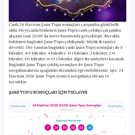
Milli
Piyango
Online
3
Haziran
Canlı 24 Haziran Şans Topu sonuçları çarşamba günü belli
Şans
oldu. Heyecanla beklenen Şans Topu canlı çekilişi çarşamba
Topu
akşamı saat 20:00’da noter huzurunda gerçekleşti. Merakla
çekiliş
beklenen bugünkü Şans Topu çekilişinde, büyük ikramiye
sonuçları
devretti. Öte yandan bugünkü canlı Şans Topu sonuçları ile 5
açıklandı…
bilenler, 4+1 bilenler, 4 bilenler, 3+1 bilenler, 3 bilenler, 2+1
İşte
bilenler, 1+1 bilenler ve 0+1 bilenler diğer ikramiyeleri kazandı.
bugün
Şans
Bugünkü Şans Topu çekiliş sonuçları ile Şans Topu
Topu’nda
sorgulamalarını aşağıdaki ekrandan öğrenebilirsiniz. İşte, 24
kazanan
Haziran 2026 Şans Topu sonucu sorgulama ekranı ve
numaralar
ayrıntılar.
ve
devreden
ŞANS TOPU SONUÇLARI İÇİN TIKLAYIN
ikramiye!
için