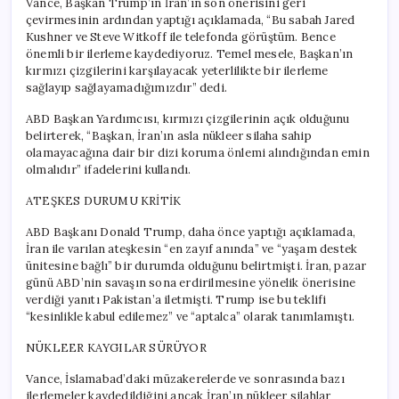
Vance, Başkan Trump’ın İran’ın son önerisini geri
çevirmesinin ardından yaptığı açıklamada, “Bu sabah Jared
Kushner ve Steve Witkoff ile telefonda görüştüm. Bence
önemli bir ilerleme kaydediyoruz. Temel mesele, Başkan’ın
kırmızı çizgilerini karşılayacak yeterlilikte bir ilerleme
sağlayıp sağlayamadığımızdır” dedi.
ABD Başkan Yardımcısı, kırmızı çizgilerinin açık olduğunu
belirterek, “Başkan, İran’ın asla nükleer silaha sahip
olamayacağına dair bir dizi koruma önlemi alındığından emin
olmalıdır” ifadelerini kullandı.
ATEŞKES DURUMU KRİTİK
ABD Başkanı Donald Trump, daha önce yaptığı açıklamada,
İran ile varılan ateşkesin “en zayıf anında” ve “yaşam destek
ünitesine bağlı” bir durumda olduğunu belirtmişti. İran, pazar
günü ABD’nin savaşın sona erdirilmesine yönelik önerisine
verdiği yanıtı Pakistan’a iletmişti. Trump ise bu teklifi
“kesinlikle kabul edilemez” ve “aptalca” olarak tanımlamıştı.
NÜKLEER KAYGILAR SÜRÜYOR
Vance, İslamabad’daki müzakerelerde ve sonrasında bazı
ilerlemeler kaydedildiğini ancak İran’ın nükleer silahlar