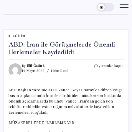
Skip
to
content
EĞITIM
ABD: İran ile Görüşmelerde Önemli
İlerlemeler Kaydedildi
ABD:
By
Elif Öztürk
yorumlar kapalı
İran
14 Mayıs 2026
1 Min Read
ile
Görüşmelerde
Önemli
ABD Başkan Yardımcısı JD Vance, Beyaz Saray’da düzenlediği
İlerlemeler
basın toplantısında İran ile sürdürülen müzakereler hakkında
Kaydedildi
için
önemli açıklamalarda bulundu. Vance, İran’dan gelen son
teklifin reddedilmesine rağmen müzakatlerde kaydedilen
ilerlemeleri vurguladı.
MÜZAKERELERDE İLERLEME VAR