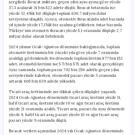
sergiledi. İhracat miktarı, geçen yılın aynı ayına göre yüzde
37,3 azalarak 31 bin 522 adete düştü. İhracat tutarında ise
yüzde 32,4’lük bir düşüşle toplam 630,7 milyon dolar
seviyesine ulaşıldı. Ayrıca, otomotiv ihracatında adet bazında
yıl içinde yüzde 17,3’lük bir azalma görülürken, tutar bazında
Türkiye’nin otomotiv ihracatı yüzde 5,1 oranında düşüşle 2,7
milyar dolar olarak belirlendi.
2024 yılının Ocak-Ağustos dönemine baktığımızda, toplam
otomotiv üretiminin bir önceki yıla göre yüzde 7 oranında
azaldığı gözlemlendi. Bu dönemde toplam üretim 877 bin 152
adet, otomobil üretimi ise 571 bin 575 adet olarak gerçekleşti.
Aynı zamanda, toplam pazar 792 bin 256 adetle geçen yılın
seviyelerinde kalırken, otomobil pazarı yüzde 3 oranında
artarak 605 bin 639 adede yükseldi.
Ticari araç üretiminde ise dikkat çeken düşüşler yaşandı.
2024 Ocak-Ağustos döneminde ticari araç üretimi yüzde 11,
hafif ticari araç üretimi yüzde 10 ve ağır ticari araç üretimi
yüzde 21 oranında azaldı. Ticari araç pazarı da aynı dönemde
yüzde 9, hafif ticari araç pazarı yüzde 10 ve ağır ticari araç
pazarı yüzde 9 oranında düştü.
İhracat verileri açısından 2024 yılı Ocak-Ağustos döneminde