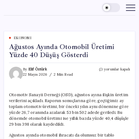
Skip
to
content
EKONOMI
Ağustos Ayında Otomobil Üretimi
Yüzde 40 Düşüş Gösterdi
Ağustos
By
Elif Öztürk
yorumlar kapalı
Ayında
22 Mayıs 2026
2 Min Read
Otomobil
Üretimi
Yüzde
Otomotiv Sanayii Derneği (OSD), ağustos ayına ilişkin üretim
40
verilerini açıkladı. Raporun sonuçlarına göre, geçtiğimiz ay
Düşüş
Gösterdi
toplam otomotiv üretimi, bir önceki yılın aynı dönemine göre
için
yüzde 26,7 oranında azalarak 53 bin 502 adede geriledi. Bu
dönemde otomobil üretimi ise yıllık bazda yüzde 40,4 düşüşle
29 bin 398 olarak kaydedildi.
Ağustos ayında otomobil ihracatı da olumsuz bir tablo