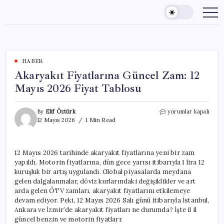
Skip
to
content
HABER
Akaryakıt Fiyatlarına Güncel Zam: 12
Mayıs 2026 Fiyat Tablosu
Akaryakıt
By
Elif Öztürk
yorumlar kapalı
Fiyatlarına
12 Mayıs 2026
1 Min Read
Güncel
Zam:
12
12 Mayıs 2026 tarihinde akaryakıt fiyatlarına yeni bir zam
Mayıs
yapıldı. Motorin fiyatlarına, dün gece yarısı itibarıyla 1 lira 12
2026
Fiyat
kuruşluk bir artış uygulandı. Global piyasalarda meydana
Tablosu
gelen dalgalanmalar, döviz kurlarındaki değişiklikler ve art
için
arda gelen ÖTV zamları, akaryakıt fiyatlarını etkilemeye
devam ediyor. Peki, 12 Mayıs 2026 Salı günü itibarıyla İstanbul,
Ankara ve İzmir’de akaryakıt fiyatları ne durumda? İşte il il
güncel benzin ve motorin fiyatları: