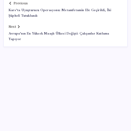
Previous
Kars’ta Uyuşturucu Operasyonu: Metamfetamin Ele Geçirildi, İki
Şüpheli Tutuklandı
Next
Avrupa’nın En Yüksek Maaşlı Ülkesi Değişti: Çalışanlar Kutlama
Yapıyor
SON YAZILAR
Airbnb, ürün geliştirme süreçlerinde yapay zekayı
kullanıyor