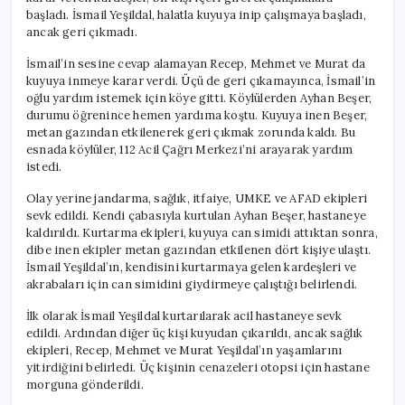
başladı. İsmail Yeşildal, halatla kuyuya inip çalışmaya başladı,
ancak geri çıkmadı.
İsmail’in sesine cevap alamayan Recep, Mehmet ve Murat da
kuyuya inmeye karar verdi. Üçü de geri çıkamayınca, İsmail’in
oğlu yardım istemek için köye gitti. Köylülerden Ayhan Beşer,
durumu öğrenince hemen yardıma koştu. Kuyuya inen Beşer,
metan gazından etkilenerek geri çıkmak zorunda kaldı. Bu
esnada köylüler, 112 Acil Çağrı Merkezi’ni arayarak yardım
istedi.
Olay yerine jandarma, sağlık, itfaiye, UMKE ve AFAD ekipleri
sevk edildi. Kendi çabasıyla kurtulan Ayhan Beşer, hastaneye
kaldırıldı. Kurtarma ekipleri, kuyuya can simidi attıktan sonra,
dibe inen ekipler metan gazından etkilenen dört kişiye ulaştı.
İsmail Yeşildal’ın, kendisini kurtarmaya gelen kardeşleri ve
akrabaları için can simidini giydirmeye çalıştığı belirlendi.
İlk olarak İsmail Yeşildal kurtarılarak acil hastaneye sevk
edildi. Ardından diğer üç kişi kuyudan çıkarıldı, ancak sağlık
ekipleri, Recep, Mehmet ve Murat Yeşildal’ın yaşamlarını
yitirdiğini belirledi. Üç kişinin cenazeleri otopsi için hastane
morguna gönderildi.