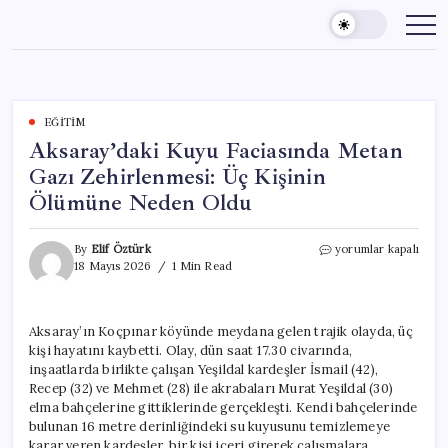
Skip
to
content
EĞITIM
Aksaray’daki Kuyu Faciasında Metan
Gazı Zehirlenmesi: Üç Kişinin
Ölümüne Neden Oldu
Aksaray’daki
By
Elif Öztürk
yorumlar kapalı
Kuyu
18 Mayıs 2026
1 Min Read
Faciasında
Metan
Gazı
Aksaray’ın Koçpınar köyünde meydana gelen trajik olayda, üç
Zehirlenmesi:
kişi hayatını kaybetti. Olay, dün saat 17.30 civarında,
Üç
Kişinin
inşaatlarda birlikte çalışan Yeşildal kardeşler İsmail (42),
Ölümüne
Recep (32) ve Mehmet (28) ile akrabaları Murat Yeşildal (30)
Neden
elma bahçelerine gittiklerinde gerçekleşti. Kendi bahçelerinde
Oldu
bulunan 16 metre derinliğindeki su kuyusunu temizlemeye
için
karar veren kardeşler, bir kişi içeri girerek çalışmalara