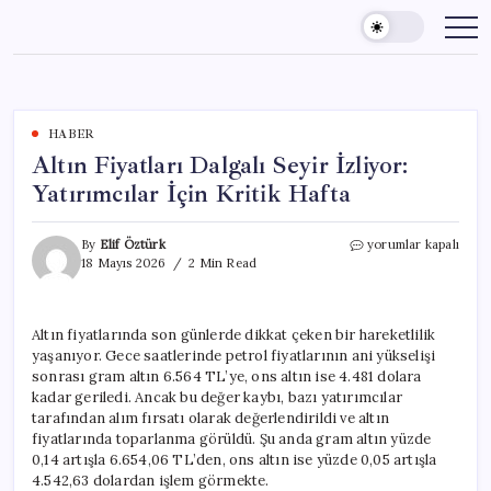
Skip
to
content
HABER
Altın Fiyatları Dalgalı Seyir İzliyor:
Yatırımcılar İçin Kritik Hafta
Altın
By
Elif Öztürk
yorumlar kapalı
Fiyatları
18 Mayıs 2026
2 Min Read
Dalgalı
Seyir
İzliyor:
Altın fiyatlarında son günlerde dikkat çeken bir hareketlilik
Yatırımcılar
yaşanıyor. Gece saatlerinde petrol fiyatlarının ani yükselişi
İçin
Kritik
sonrası gram altın 6.564 TL’ye, ons altın ise 4.481 dolara
Hafta
kadar geriledi. Ancak bu değer kaybı, bazı yatırımcılar
için
tarafından alım fırsatı olarak değerlendirildi ve altın
fiyatlarında toparlanma görüldü. Şu anda gram altın yüzde
0,14 artışla 6.654,06 TL’den, ons altın ise yüzde 0,05 artışla
4.542,63 dolardan işlem görmekte.