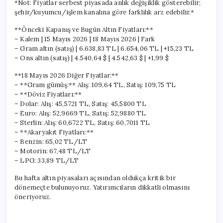
*Not: Fiyatlar serbest piyasada anlık değişiklik gösterebilir;
şehir/kuyumcu/işlem kanalına göre farklılık arz edebilir.*
**Önceki Kapanış ve Bugün Altın Fiyatları:**
– Kalem | 15 Mayıs 2026 | 18 Mayıs 2026 | Fark
– Gram altın (satış) | 6.638,83 TL | 6.654,06 TL | +15,23 TL
– Ons altın (satış) | 4.540,64 $ | 4.542,63 $ | +1,99 $
**18 Mayıs 2026 Diğer Fiyatlar:**
– **Gram gümüş:** Alış: 109,64 TL, Satış: 109,75 TL
– **Döviz Fiyatları:**
– Dolar: Alış: 45,5721 TL, Satış: 45,5800 TL
– Euro: Alış: 52,9669 TL, Satış: 52,9880 TL
– Sterlin: Alış: 60,6722 TL, Satış: 60,7011 TL
– **Akaryakıt Fiyatları:**
– Benzin: 65,02 TL/LT
– Motorin: 67,48 TL/LT
– LPG: 33,89 TL/LT
Bu hafta altın piyasaları açısından oldukça kritik bir
dönemeçte bulunuyoruz. Yatırımcıların dikkatli olmasını
öneriyoruz.