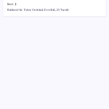
Next
Balıkesir’de Yolcu Otobüsü Devrildi, 25 Yaralı!
SON YAZILAR
Resmen Meclis’e sunuldu: İşte 10 soruda ‘çerçeve
yasa’ teklifi…
Google Pixel 11 Pro Fold için Geri Sayım Başladı
Xbox Game Pass’e ağustos ayında eklenecek oyunlar
listelendi
TÜİK temmuz ayı verilerini açıkladı: Hizmet