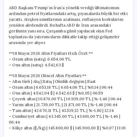
ABD Başkanı Trump’ın İran’a yönelik verdiği ültimatomun
ardından petrol fiyatlarındaki artış, piyasalarda büyük bir etki
yarattı. Ateşkes umutlarının azalması, enflasyon korkularını
yeniden alevlendirdi. Bu hafta ABD ile İran arasındaki
gerilimin yanı sıra, Çarşamba günü yapılacak olan Fed
toplantısı da yatırımcıların dikkatle takip ettiği gelişmeler
arasında yer alıyor.
**18 Mayıs 2026 Altın Fiyatları Hızlı Özet:**
– Gram altın (satış): 6.654,06 TL
– Ons altın (satış): 4.542,63 $
**18 Mayıs 2026 Güncel Altın Fiyatları:**
– Altın türü | Alış | Satış | Günlük değişim | Saat
– Gram altın | 6.653,18 TL | 6.654,06 TL | %0,14 | 06:44
– Ons altın | 4.542,04 $ | 4.542,63 $ | %0,05 | 06:59
– Çeyrek altın | 10.870,00 TL | 10.939,00 TL | %-1,46 | 06:44
– Yarım altın | 21.739,00 TL | 21.871,00 TL | %-1,46 | 06:44
– Tam altın | 42.670,31 TL | 43.519,32 TL | %-1,80 | 12:24
– Cumhuriyet altını | 43.345,00 TL | 43.601,00 TL | %-1,46 |
06:44
– Külçe altın ($/kg) | 145.800,00 $ | 145.900,00 $ | %0,07 | 13:01