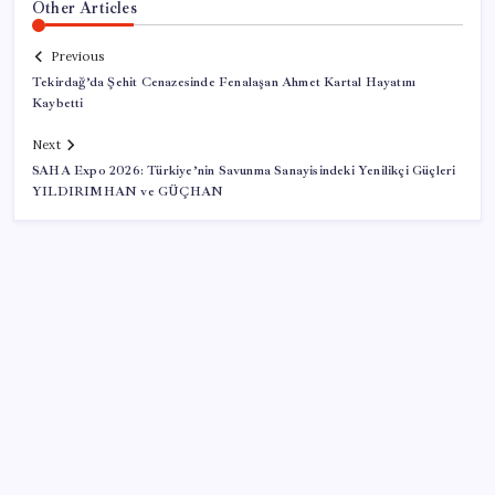
Other Articles
Previous
Tekirdağ’da Şehit Cenazesinde Fenalaşan Ahmet Kartal Hayatını
Kaybetti
Next
SAHA Expo 2026: Türkiye’nin Savunma Sanayisindeki Yenilikçi Güçleri
YILDIRIMHAN ve GÜÇHAN
SON YAZILAR
Resmen Meclis’e sunuldu: İşte 10 soruda ‘çerçeve