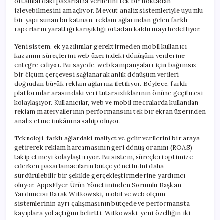
ortamlardaki pazarlama verilerini tek bir noktadan
izleyebilmesini amaçlıyor. Mevcut analiz sistemleriyle uyumlu
bir yapı sunan bu katman, reklam ağlarından gelen farklı
raporların yarattığı karışıklığı ortadan kaldırmayı hedefliyor.
Yeni sistem, ek yazılımlar gerektirmeden mobil kullanıcı
kazanım süreçlerini web üzerindeki dönüşüm verilerine
entegre ediyor. Bu sayede, web kampanyaları için bağımsız
bir ölçüm çerçevesi sağlanarak anlık dönüşüm verileri
doğrudan büyük reklam ağlarına iletiliyor. Böylece, farklı
platformlar arasındaki veri tutarsızlıklarının önüne geçilmesi
kolaylaşıyor. Kullanıcılar, web ve mobil mecralarda kullanılan
reklam materyallerinin performansını tek bir ekran üzerinden
analiz etme imkânına sahip oluyor.
Teknoloji, farklı ağlardaki maliyet ve gelir verilerini bir araya
getirerek reklam harcamasının geri dönüş oranını (ROAS)
takip etmeyi kolaylaştırıyor. Bu sistem, süreçleri optimize
ederken pazarlamacıların bütçe yönetimini daha
sürdürülebilir bir şekilde gerçekleştirmelerine yardımcı
oluyor. AppsFlyer Ürün Yönetiminden Sorumlu Başkan
Yardımcısı Barak Witkowski, mobil ve web ölçüm
sistemlerinin ayrı çalışmasının bütçede ve performansta
kayıplara yol açtığını belirtti. Witkowski, yeni özelliğin iki