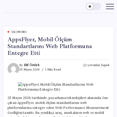
Skip
to
content
EKONOMI
AppsFlyer, Mobil Ölçüm
Standartlarını Web Platformuna
Entegre Etti
AppsFlyer,
By
Elif Öztürk
yorumlar kapalı
Mobil
25 Mayıs 2026
1 Min Read
Ölçüm
Standartlarını
Web
Platformuna
Entegre
Etti
25 Mayıs 2026 tarihinde, pazarlama teknolojileri alanında öne
için
çıkan AppsFlyer, mobil ölçüm standartlarını web
platformlarına entegre eden Web Performance Measurement
özelliğini tanıttı. Bu yenilikçi araç, markaların web ve mobil