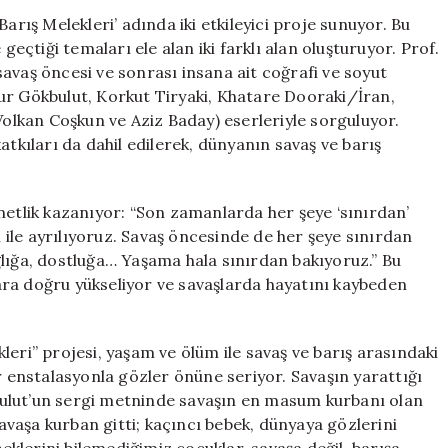
Sanat
arış Melekleri’ adında iki etkileyici proje sunuyor. Bu
Projesi:
geçtiği temaları ele alan iki farklı alan oluşturuyor. Prof.
‘Sınırdan’
avaş öncesi ve sonrası insana ait coğrafi ve soyut
ve
ur Gökbulut, Korkut Tiryaki, Khatare Dooraki/İran,
‘Barış
Volkan Coşkun ve Aziz Baday) eserleriyle sorguluyor.
Melekleri’
atkıları da dahil edilerek, dünyanın savaş ve barış
için
netlik kazanıyor: “Son zamanlarda her şeye ‘sınırdan’
i ile ayrılıyoruz. Savaş öncesinde de her şeye sınırdan
ğlığa, dostluğa… Yaşama hala sınırdan bakıyoruz.” Bu
ra doğru yükseliyor ve savaşlarda hayatını kaybeden
leri” projesi, yaşam ve ölüm ile savaş ve barış arasındaki
r enstalasyonla gözler önüne seriyor. Savaşın yarattığı
ökbulut’un sergi metninde savaşın en masum kurbanı olan
vaşa kurban gitti; kaçıncı bebek, dünyaya gözlerini