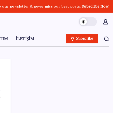
o our newsletter & never miss our best posts.
Subscribe Now!
TIM
İLETİŞİM
Subscribe
SON YAZILAR
ı
Resmen Meclis’e sunuldu: İşte 10 soruda
‘çerçeve yasa’ teklifi…