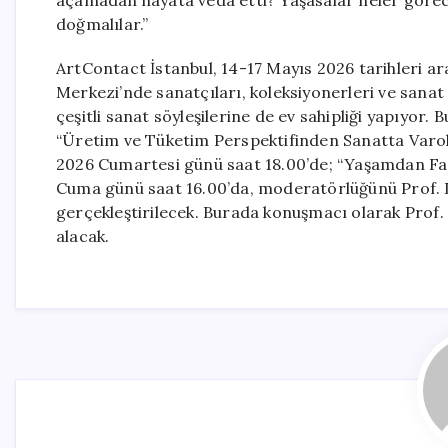
açamadan hayata veda etti? Yaşasalar neler görece
doğmalılar.”
ArtContact İstanbul, 14-17 Mayıs 2026 tarihleri a
Merkezi’nde sanatçıları, koleksiyonerleri ve sanat 
çeşitli sanat söyleşilerine de ev sahipliği yapıyor.
“Üretim ve Tüketim Perspektifinden Sanatta Varo
2026 Cumartesi günü saat 18.00’de; “Yaşamdan Fazla
Cuma günü saat 16.00’da, moderatörlüğünü Prof. D
gerçekleştirilecek. Burada konuşmacı olarak Prof.
alacak.