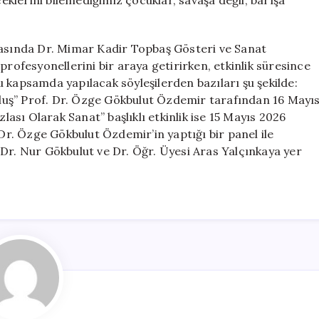
klerini bilemediğimiz çocuklar, savaşa değil, barışa
rasında Dr. Mimar Kadir Topbaş Gösteri ve Sanat
profesyonellerini bir araya getirirken, etkinlik süresince
 Bu kapsamda yapılacak söyleşilerden bazıları şu şekilde:
luş” Prof. Dr. Özge Gökbulut Özdemir tarafından 16 Mayı
sı Olarak Sanat” başlıklı etkinlik ise 15 Mayıs 2026
r. Özge Gökbulut Özdemir’in yaptığı bir panel ile
 Dr. Nur Gökbulut ve Dr. Öğr. Üyesi Aras Yalçınkaya yer