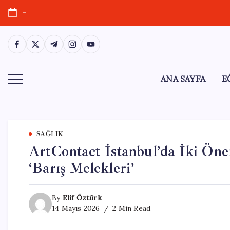
Skip
-
to
content
https://www.facebook.com/
https://twitter.com/
https://t.me/
https://www.instagram.com/
https://youtube.com/
ANA SAYFA
E
SAĞLIK
ArtContact İstanbul’da İki Önem
‘Barış Melekleri’
By
Elif Öztürk
14 Mayıs 2026
2 Min Read