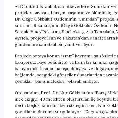
ArtContact İstanbul, sanatseverlere ‘Sınırdan’ ve ‘B
projeler, savaşın, barışın, yaşamın ve ölümün iç içe 
Dr. Özge Gökbulut Özdemir’in “Sınırdan” projesi, s
sınırları, 9 sanatçının (Özge Gökbulut Özdemir, N
Saamia Vine/Pakistan, Sibel Aktaş, Aslı Tanrıkulu, 
Ayrıca, projeye İran ve Pakistan’dan sanatçıların k
gündemine sanatsal bir yanıt veriliyor.
Projede ortaya konan “sınır” kavramı, şu sözlerle 
bakıyoruz. İkiye bölünüyor ve kalın bir kırmızı çizg
bakıyorduk. İnsana, barışa, dünyaya ve doğaya, sa
bağlamda, sergideki görseller duvarlardan tavanla
çocuklar “barış melekleri” olarak anılıyor.
Öte yandan, Prof. Dr. Nur Gökbulut’un “Barış Melek
ince çizgiyi, 40 melekten oluşturulan üç boyutlu bi
derin boşluk, sınırları belirsizleştirirken, Nur G
çocukların durumu vurgulanıyor: “Kaçıncı çocuk sa