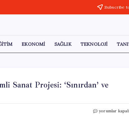
Subscribe t
ĞİTİM
EKONOMİ
SAĞLIK
TEKNOLOJİ
TANI
li Sanat Projesi: ‘Sınırdan’ ve
ArtContact
yorumlar kapal
İstanbul’da
İki
Önemli