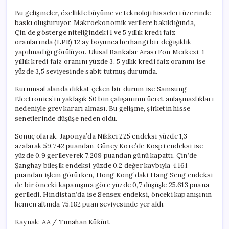
Bu gelişmeler, özellikle büyüme ve teknoloji hisseleri üzerinde
baskı oluşturuyor. Makroekonomik verilere bakıldığında,
Çin’de gösterge niteliğindeki 1 ve 5 yıllık kredi faiz
oranlarında (LPR) 12 ay boyunca herhangi bir değişiklik
yapılmadığı görülüyor. Ulusal Bankalar Arası Fon Merkezi, 1
yıllık kredi faiz oranını yüzde 3, 5 yıllık kredi faiz oranını ise
yüzde 3,5 seviyesinde sabit tutmuş durumda.
Kurumsal alanda dikkat çeken bir durum ise Samsung
Electronics’in yaklaşık 50 bin çalışanının ücret anlaşmazlıkları
nedeniyle grev kararı alması. Bu gelişme, şirketin hisse
senetlerinde düşüşe neden oldu.
Sonuç olarak, Japonya’da Nikkei 225 endeksi yüzde 1,3
azalarak 59.742 puandan, Güney Kore’de Kospi endeksi ise
yüzde 0,9 gerileyerek 7.209 puandan günü kapattı. Çin’de
Şanghay bileşik endeksi yüzde 0,2 değer kaybıyla 4.161
puandan işlem görürken, Hong Kong’daki Hang Seng endeksi
de bir önceki kapanışına göre yüzde 0,7 düşüşle 25.613 puana
geriledi. Hindistan’da ise Sensex endeksi, önceki kapanışının
hemen altında 75.182 puan seviyesinde yer aldı.
Kaynak: AA / Tunahan Kükürt