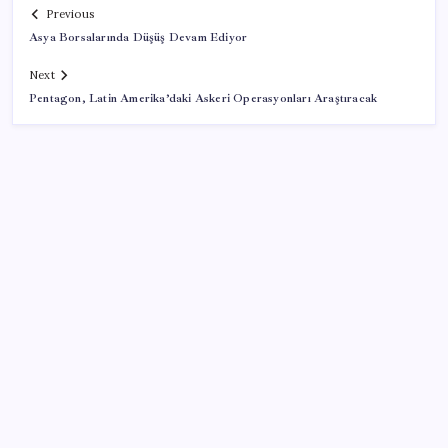
Previous
Asya Borsalarında Düşüş Devam Ediyor
Next
Pentagon, Latin Amerika’daki Askeri Operasyonları Araştıracak
SON YAZILAR
Resmen Meclis’e sunuldu: İşte 10 soruda ‘çerçeve
yasa’ teklifi…
Google Pixel 11 Pro Fold için Geri Sayım Başladı
Xbox Game Pass’e ağustos ayında eklenecek oyunlar