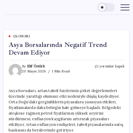
Skip
to
content
EKONOMI
Asya Borsalarında Negatif Trend
Devam Ediyor
Asya
By
Elif Öztürk
yorumlar kapalı
Borsalarında
20 Mayıs 2026
1 Min Read
Negatif
Trend
Devam
Asya borsaları, artan tahvil faizlerinin şirket değerlemeleri
Ediyor
üzerinde yarattığı olumsuz etki nedeniyle düşüş kaydediyor.
için
Orta Doğu’daki gerginliklerin piyasalara yansıyan etkileri,
fiyatlamalarda daha belirgin hale gelmeye başladı. Bölgedeki
ateşkese rağmen petrol fiyatlarının yüksek seyirini
sürdürmesi, enflasyon kaygılarını artırarak piyasaları
etkiliyor. Artan enflasyon endişeleri, tahvil piyasalarında satış
baskısını da beraberinde getiriyor.