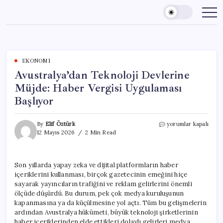
Skip
to
content
EKONOMI
Avustralya’dan Teknoloji Devlerine
Müjde: Haber Vergisi Uygulaması
Başlıyor
Avustralya’dan
By
Elif Öztürk
yorumlar kapalı
Teknoloji
12 Mayıs 2026
2 Min Read
Devlerine
Müjde:
Haber
Son yıllarda yapay zeka ve dijital platformların haber
Vergisi
içeriklerini kullanması, birçok gazetecinin emeğini hiçe
Uygulaması
Başlıyor
sayarak yayıncıların trafiğini ve reklam gelirlerini önemli
için
ölçüde düşürdü. Bu durum, pek çok medya kuruluşunun
kapanmasına ya da küçülmesine yol açtı. Tüm bu gelişmelerin
ardından Avustralya hükümeti, büyük teknoloji şirketlerinin
haber içeriklerinden elde ettikleri dolaylı gelirleri medya