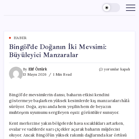
Skip
to
content
HABER
Bingöl’de Doğanın İki Mevsimi:
Büyüleyici Manzaralar
Bingöl’de
By
Elif Öztürk
yorumlar kapalı
Doğanın
13 Mayıs 2026
1 Min Read
İki
Mevsimi:
Büyüleyici
Bingöl’de mevsimlerin dansı, baharın etkisi kendini
Manzaralar
göstermeye başlarken yüksek kesimlerde kış manzaraları hâlâ
için
sürüyor. Doğa, aynı anda hem yeşilin hem de beyazın
muhteşem uyumunu sergileyen eşsiz görüntüler sunuyor.
Kent merkezine yakın bölgelerde hava sıcaklıkları artarken,
ovalar ve vadilerde sarı çiçekler açarak baharın müjdecisi
oluyor. Ancak Bingöl’ün yüksek rakımlı dağlarında kar örtüsü