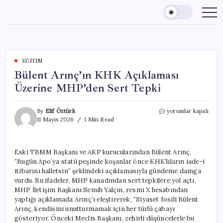
Skip
to
content
EĞITIM
Bülent Arınç’ın KHK Açıklaması
Üzerine MHP’den Sert Tepki
Bülent
By
Elif Öztürk
yorumlar kapalı
Arınç’ın
11 Mayıs 2026
1 Min Read
KHK
Açıklaması
Üzerine
Eski TBMM Başkanı ve AKP kurucularından Bülent Arınç,
MHP’den
“Bugün Apo’ya statü peşinde koşanlar önce KHK’lıların iade-i
Sert
Tepki
itibarını halletsin” şeklindeki açıklamasıyla gündeme damga
için
vurdu. Bu ifadeler, MHP kanadından sert tepkilere yol açtı.
MHP İletişim Başkanı Semih Yalçın, resmi X hesabından
yaptığı açıklamada Arınç’ı eleştirerek, “Siyaset fosili Bülent
Arınç, kendisini unutturmamak için her türlü çabayı
gösteriyor. Önceki Meclis Başkanı, zehirli düşüncelerle bu