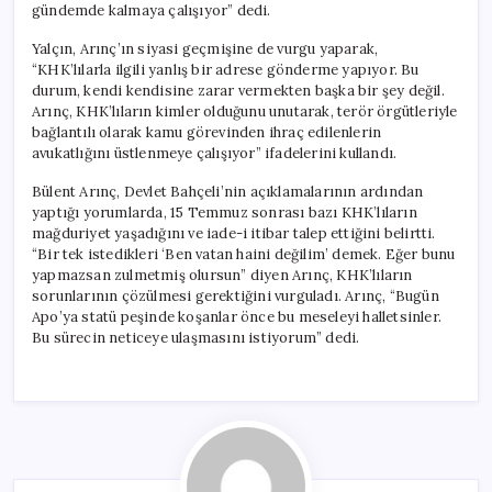
gündemde kalmaya çalışıyor” dedi.
Yalçın, Arınç’ın siyasi geçmişine de vurgu yaparak,
“KHK’lılarla ilgili yanlış bir adrese gönderme yapıyor. Bu
durum, kendi kendisine zarar vermekten başka bir şey değil.
Arınç, KHK’lıların kimler olduğunu unutarak, terör örgütleriyle
bağlantılı olarak kamu görevinden ihraç edilenlerin
avukatlığını üstlenmeye çalışıyor” ifadelerini kullandı.
Bülent Arınç, Devlet Bahçeli’nin açıklamalarının ardından
yaptığı yorumlarda, 15 Temmuz sonrası bazı KHK’lıların
mağduriyet yaşadığını ve iade-i itibar talep ettiğini belirtti.
“Bir tek istedikleri ‘Ben vatan haini değilim’ demek. Eğer bunu
yapmazsan zulmetmiş olursun” diyen Arınç, KHK’lıların
sorunlarının çözülmesi gerektiğini vurguladı. Arınç, “Bugün
Apo’ya statü peşinde koşanlar önce bu meseleyi halletsinler.
Bu sürecin neticeye ulaşmasını istiyorum” dedi.