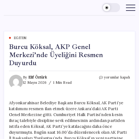
Skip
to
content
EĞITIM
Burcu Köksal, AKP Genel
Merkezi’nde Üyeliğini Resmen
Duyurdu
Burcu
By
Elif Öztürk
yorumlar kapalı
Köksal,
12 Mayıs 2026
1 Min Read
AKP
Genel
Merkezi’nde
Afyonkarahisar Belediye Başkanı Burcu Köksal, AK Parti’ye
Üyeliğini
katılımını resmen ilan etmek üzere Ankara’daki AK Parti
Resmen
Duyurdu
Genel Merkezine gitti. Cumhuriyet Halk Partisi’nden kesin
için
ihraç talebiyle disipline sevk edilmesinin ardından partiden
istifa eden Köksal, AK Parti’ye katılacağını daha önce
duyurmuştu. Bugün saat 16.00’da düzenlenecek olan AK Parti
İl Başkanları Toplantısı’nda, Burcu Köksal’ın yeni partisine