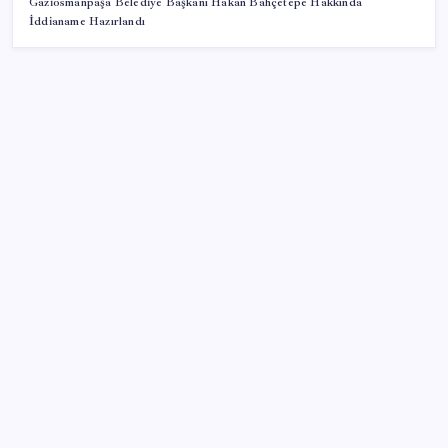
Gaziosmanpaşa Belediye Başkanı Hakan Bahçetepe Hakkında
İddianame Hazırlandı
SON YAZILAR
Türkiye, Suudi Arabistan ve Pakistan üçlü savunma
anlaşması imzaladı
Otel doluluk oranlarında beş yılın düşük Haziran ayı
BofA: Yatırımcı iyimserliği beş yılın en yüksek
seviyesinde
Küresel gıda fiyatları son 3 yılın zirvesine tırmandı