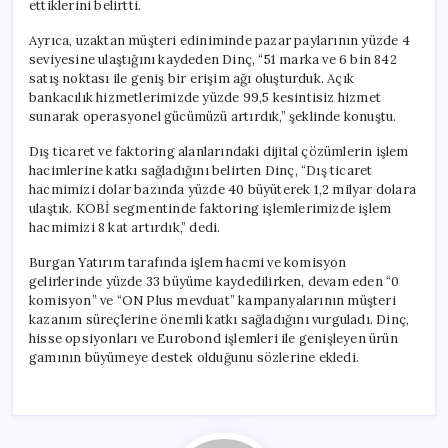
ettiklerini belirtti.
Ayrıca, uzaktan müşteri ediniminde pazar paylarının yüzde 4
seviyesine ulaştığını kaydeden Dinç, “51 marka ve 6 bin 842
satış noktası ile geniş bir erişim ağı oluşturduk. Açık
bankacılık hizmetlerimizde yüzde 99,5 kesintisiz hizmet
sunarak operasyonel gücümüzü artırdık,” şeklinde konuştu.
Dış ticaret ve faktoring alanlarındaki dijital çözümlerin işlem
hacimlerine katkı sağladığını belirten Dinç, “Dış ticaret
hacmimizi dolar bazında yüzde 40 büyüterek 1,2 milyar dolara
ulaştık. KOBİ segmentinde faktoring işlemlerimizde işlem
hacmimizi 8 kat artırdık,” dedi.
Burgan Yatırım tarafında işlem hacmi ve komisyon
gelirlerinde yüzde 33 büyüme kaydedilirken, devam eden “0
komisyon” ve “ON Plus mevduat” kampanyalarının müşteri
kazanım süreçlerine önemli katkı sağladığını vurguladı. Dinç,
hisse opsiyonları ve Eurobond işlemleri ile genişleyen ürün
gamının büyümeye destek olduğunu sözlerine ekledi.