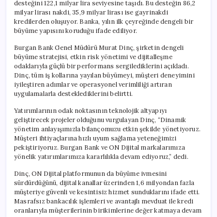
desteğini 122,1 milyar lira seviyesine taşıdı. Bu desteğin 86,2
milyar lirası nakdi, 35,9 milyar lirası ise gayrinakdi
kredilerden oluşuyor. Banka, yılın ilk çeyreğinde dengeli bir
büyüme yapısını koruduğu ifade ediliyor.
Burgan Bank Genel Müdürü Murat Dinç, şirketin dengeli
büyüme stratejisi, etkin risk yönetimi ve dijitalleşme
odaklarıyla güçlü bir performans sergilediklerini açıkladı.
Dinç, tüm iş kollarına yayılan büyümeyi, müşteri deneyimini
iyileştiren adımlar ve operasyonel verimliliği artıran
uygulamalarla desteklediklerini belirtti.
Yatırımlarının odak noktasının teknolojik altyapıyı
geliştirecek projeler olduğunu vurgulayan Dinç, “Dinamik
yönetim anlayışımızla bilançomuzu etkin şekilde yönetiyoruz.
Müşteri ihtiyaçlarına hızlı uyum sağlama yeteneğimizi
pekiştiriyoruz. Burgan Bank ve ON Dijital markalarımıza
yönelik yatırımlarımıza kararlılıkla devam ediyoruz,” dedi.
Dinç, ON Dijital platformunun da büyüme ivmesini
sürdürdüğünü, dijital kanallar üzerinden 1,6 milyondan fazla
müşteriye güvenli ve kesintisiz hizmet sunduklarını ifade etti.
Masrafsız bankacılık işlemleri ve avantajlı mevduat ile kredi
oranlarıyla müşterilerinin birikimlerine değer katmaya devam