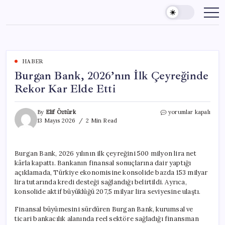
Skip
to
content
HABER
Burgan Bank, 2026’nın İlk Çeyreğinde
Rekor Kar Elde Etti
Burgan
By
Elif Öztürk
yorumlar kapalı
Bank,
13 Mayıs 2026
2 Min Read
2026’nın
İlk
Çeyreğinde
Burgan Bank, 2026 yılının ilk çeyreğini 500 milyon lira net
Rekor
kârla kapattı. Bankanın finansal sonuçlarına dair yaptığı
Kar
Elde
açıklamada, Türkiye ekonomisine konsolide bazda 153 milyar
Etti
lira tutarında kredi desteği sağlandığı belirtildi. Ayrıca,
için
konsolide aktif büyüklüğü 207,5 milyar lira seviyesine ulaştı.
Finansal büyümesini sürdüren Burgan Bank, kurumsal ve
ticari bankacılık alanında reel sektöre sağladığı finansman