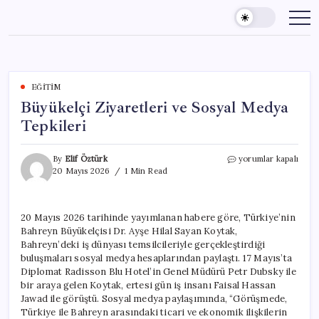
Skip
to
content
EĞITIM
Büyükelçi Ziyaretleri ve Sosyal Medya
Tepkileri
Büyükelçi
By
Elif Öztürk
yorumlar kapalı
Ziyaretleri
20 Mayıs 2026
1 Min Read
ve
Sosyal
Medya
20 Mayıs 2026 tarihinde yayımlanan habere göre, Türkiye’nin
Tepkileri
Bahreyn Büyükelçisi Dr. Ayşe Hilal Sayan Koytak,
için
Bahreyn’deki iş dünyası temsilcileriyle gerçekleştirdiği
buluşmaları sosyal medya hesaplarından paylaştı. 17 Mayıs’ta
Diplomat Radisson Blu Hotel’in Genel Müdürü Petr Dubsky ile
bir araya gelen Koytak, ertesi gün iş insanı Faisal Hassan
Jawad ile görüştü. Sosyal medya paylaşımında, “Görüşmede,
Türkiye ile Bahreyn arasındaki ticari ve ekonomik ilişkilerin