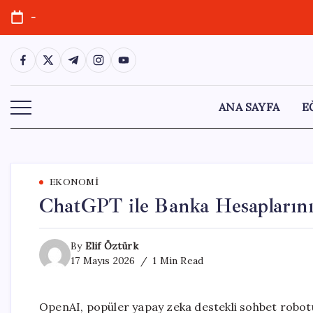
Skip
-
to
content
https://www.facebook.com/
https://twitter.com/
https://t.me/
https://www.instagram.com/
https://youtube.com/
ANA SAYFA
E
EKONOMI
ChatGPT ile Banka Hesapların
By
Elif Öztürk
17 Mayıs 2026
1 Min Read
OpenAI, popüler yapay zeka destekli sohbet robotu