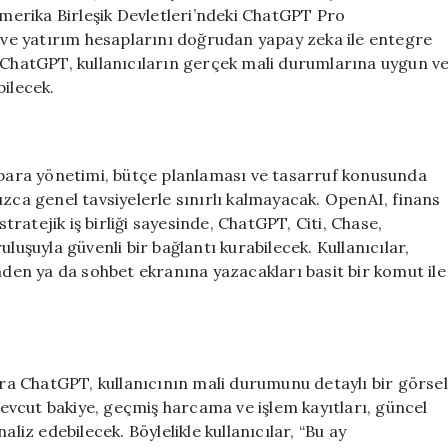
Güvende
Amerika Birleşik Devletleri’ndeki ChatGPT Pro
için
a ve yatırım hesaplarını doğrudan yapay zeka ile entegre
, ChatGPT, kullanıcıların gerçek mali durumlarına uygun v
bilecek.
i para yönetimi, bütçe planlaması ve tasarruf konusunda
ızca genel tavsiyelerle sınırlı kalmayacak. OpenAI, finans
stratejik iş birliği sayesinde, ChatGPT, Citi, Chase,
luşuyla güvenli bir bağlantı kurabilecek. Kullanıcılar,
en ya da sohbet ekranına yazacakları basit bir komut ile
a ChatGPT, kullanıcının mali durumunu detaylı bir görsel
vcut bakiye, geçmiş harcama ve işlem kayıtları, güncel
liz edebilecek. Böylelikle kullanıcılar, “Bu ay