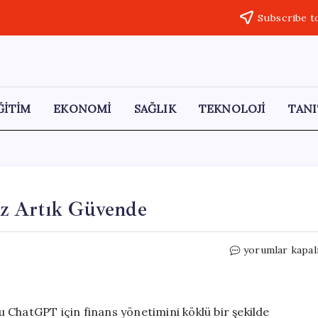
Subscribe t
ĞİTİM
EKONOMİ
SAĞLIK
TEKNOLOJİ
TANI
ız Artık Güvende
ChatGPT
yorumlar kapal
ile
Banka
Hesaplarınız
Artık
 ChatGPT için finans yönetimini köklü bir şekilde