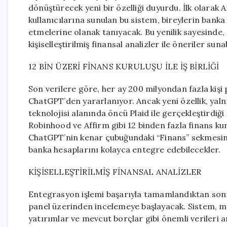
dönüştürecek yeni bir özelliği duyurdu. İlk olarak 
kullanıcılarına sunulan bu sistem, bireylerin bank
etmelerine olanak tanıyacak. Bu yenilik sayesinde
kişiselleştirilmiş finansal analizler ile öneriler suna
12 BİN ÜZERİ FİNANS KURULUŞU İLE İŞ BİRLİĞİ
Son verilere göre, her ay 200 milyondan fazla kiş
ChatGPT’den yararlanıyor. Ancak yeni özellik, yaln
teknolojisi alanında öncü Plaid ile gerçekleştirdiği 
Robinhood ve Affirm gibi 12 binden fazla finans kuru
ChatGPT’nin kenar çubuğundaki “Finans” sekmesind
banka hesaplarını kolayca entegre edebilecekler.
KİŞİSELLEŞTİRİLMİŞ FİNANSAL ANALİZLER
Entegrasyon işlemi başarıyla tamamlandıktan sonr
panel üzerinden incelemeye başlayacak. Sistem, me
yatırımlar ve mevcut borçlar gibi önemli verileri ana