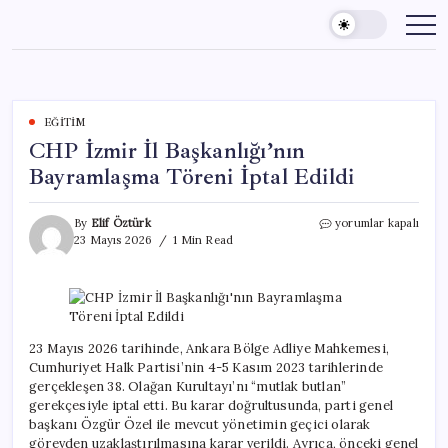
Skip
to
content
EĞITIM
CHP İzmir İl Başkanlığı’nın
Bayramlaşma Töreni İptal Edildi
CHP
By
Elif Öztürk
yorumlar kapalı
İzmir
23 Mayıs 2026
1 Min Read
İl
Başkanlığı’nın
Bayramlaşma
Töreni
İptal
Edildi
23 Mayıs 2026 tarihinde, Ankara Bölge Adliye Mahkemesi,
için
Cumhuriyet Halk Partisi’nin 4-5 Kasım 2023 tarihlerinde
gerçekleşen 38. Olağan Kurultayı’nı “mutlak butlan”
gerekçesiyle iptal etti. Bu karar doğrultusunda, parti genel
başkanı Özgür Özel ile mevcut yönetimin geçici olarak
görevden uzaklaştırılmasına karar verildi. Ayrıca, önceki genel