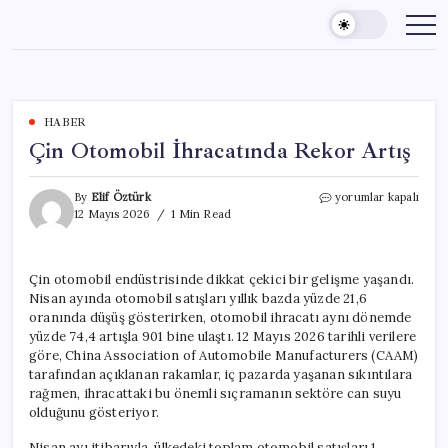
Skip
to
content
HABER
Çin Otomobil İhracatında Rekor Artış
Çin
By
Elif Öztürk
yorumlar kapalı
Otomobil
12 Mayıs 2026
1 Min Read
İhracatında
Rekor
Artış
Çin otomobil endüstrisinde dikkat çekici bir gelişme yaşandı.
için
Nisan ayında otomobil satışları yıllık bazda yüzde 21,6
oranında düşüş gösterirken, otomobil ihracatı aynı dönemde
yüzde 74,4 artışla 901 bine ulaştı. 12 Mayıs 2026 tarihli verilere
göre, China Association of Automobile Manufacturers (CAAM)
tarafından açıklanan rakamlar, iç pazarda yaşanan sıkıntılara
rağmen, ihracattaki bu önemli sıçramanın sektöre can suyu
olduğunu gösteriyor.
Nisan ayı itibarıyla, ülkedeki toplam otomobil satışları 1