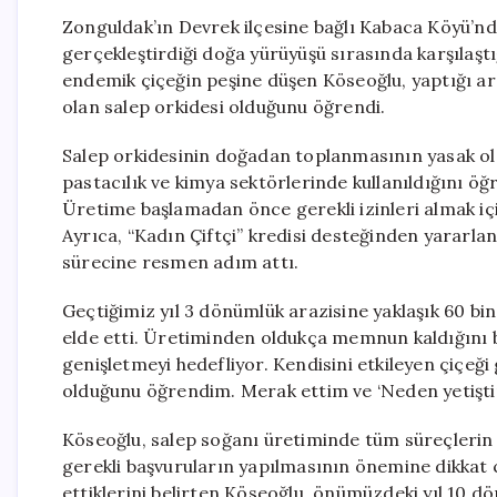
Zonguldak’ın Devrek ilçesine bağlı Kabaca Köyü’nde
gerçekleştirdiği doğa yürüyüşü sırasında karşılaştığ
endemik çiçeğin peşine düşen Köseoğlu, yaptığı a
olan salep orkidesi olduğunu öğrendi.
Salep orkidesinin doğadan toplanmasının yasak ol
pastacılık ve kimya sektörlerinde kullanıldığını 
Üretime başlamadan önce gerekli izinleri almak i
Ayrıca, “Kadın Çiftçi” kredisi desteğinden yararla
sürecine resmen adım attı.
Geçtiğimiz yıl 3 dönümlük arazisine yaklaşık 60 b
elde etti. Üretiminden oldukça memnun kaldığını b
genişletmeyi hedefliyor. Kendisini etkileyen çiçeğ
olduğunu öğrendim. Merak ettim ve ‘Neden yetişti
Köseoğlu, salep soğanı üretiminde tüm süreçlerin y
gerekli başvuruların yapılmasının önemine dikkat ç
ettiklerini belirten Köseoğlu, önümüzdeki yıl 10 