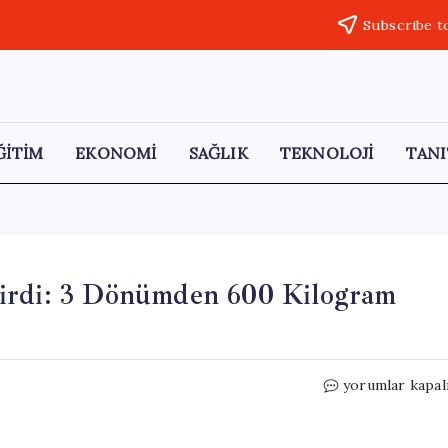
Subscribe t
ĞİTİM
EKONOMİ
SAĞLIK
TEKNOLOJİ
TANI
tirdi: 3 Dönümden 600 Kilogram
Doğa
yorumlar kapal
Yürüyüşü
Hayatını
Değiştirdi: