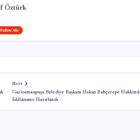
if Öztürk
Follow Me
Next
uk
Gaziosmanpaşa Belediye Başkanı Hakan Bahçetepe Hakkınd
İddianame Hazırlandı