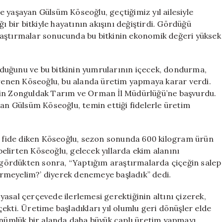
3
 yaşayan Gülsüm Köseoğlu, geçtiğimiz yıl ailesiyle
Dönümden
ı bir bitkiyle hayatının akışını değiştirdi. Gördüğü
600
raştırmalar sonucunda bu bitkinin ekonomik değeri yüksek
Kilogram
Salep
Üretti
duğunu ve bu bitkinin yumrularının içecek, dondurma,
için
öğrenen Köseoğlu, bu alanda üretim yapmaya karar verdi.
çin Zonguldak Tarım ve Orman İl Müdürlüğü’ne başvurdu.
nan Gülsüm Köseoğlu, temin ettiği fidelerle üretim
in fide diken Köseoğlu, sezon sonunda 600 kilogram ürün
elirten Köseoğlu, gelecek yıllarda ekim alanını
i gördükten sonra, “Yaptığım araştırmalarda çiçeğin salep
rmeyelim?’ diyerek denemeye başladık” dedi.
asal çerçevede ilerlemesi gerektiğinin altını çizerek,
ekti. Üretime başladıkları yıl olumlu geri dönüşler elde
dönümlük bir alanda daha büyük çaplı üretim yapmayı