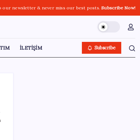
o our newsletter & never miss our best posts.
Subscribe Now!
TIM
İLETİŞİM
Subscribe
SON YAZILAR
ı
Türkiye, Suudi Arabistan ve Pakistan üçlü
savunma anlaşması imzaladı