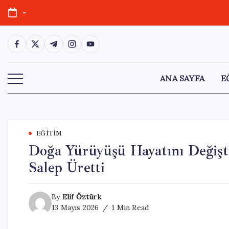
Skip
-
to
content
https://www.facebook.com/
https://twitter.com/
https://t.me/
https://www.instagram.com/
https://youtube.com/
ANA SAYFA
E
EĞITIM
Doğa Yürüyüşü Hayatını Değiş
Salep Üretti
By
Elif Öztürk
13 Mayıs 2026
1 Min Read