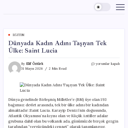
Skip
to
content
EĞITIM
Dünyada Kadın Adını Taşıyan Tek
Ülke: Saint Lucia
Dünyada
By
Elif Öztürk
yorumlar kapalı
Kadın
31 Mayıs 2026
2 Min Read
Adını
Taşıyan
Tek
Ülke:
Saint
Lucia
Dünya genelinde Birleşmiş Milletler’e (BM) üye olan 193
için
bağımsız devlet arasında, tek bir ülke adını bir kadından
almaktadır: Saint Lucia. Karayip Denizi’nin doğusunda,
Atlantik Okyanusu’na kıyısı olan ve Küçük Antiller adalar
grubuna dahil olan bu volkanik ada, günümüzde birçok gezgin
tarafından “yeryüzündeki cennet” olarak tanımlanıyor.