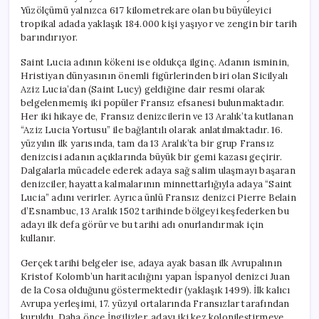
Yüzölçümü yalnızca 617 kilometrekare olan bu büyüleyici
tropikal adada yaklaşık 184.000 kişi yaşıyor ve zengin bir tarih
barındırıyor.
Saint Lucia adının kökeni ise oldukça ilginç. Adanın isminin,
Hristiyan dünyasının önemli figürlerinden biri olan Sicilyalı
Aziz Lucia’dan (Saint Lucy) geldiğine dair resmi olarak
belgelenmemiş iki popüler Fransız efsanesi bulunmaktadır.
Her iki hikaye de, Fransız denizcilerin ve 13 Aralık’ta kutlanan
“Aziz Lucia Yortusu” ile bağlantılı olarak anlatılmaktadır. 16.
yüzyılın ilk yarısında, tam da 13 Aralık’ta bir grup Fransız
denizcisi adanın açıklarında büyük bir gemi kazası geçirir.
Dalgalarla mücadele ederek adaya sağ salim ulaşmayı başaran
denizciler, hayatta kalmalarının minnettarlığıyla adaya “Saint
Lucia” adını verirler. Ayrıca ünlü Fransız denizci Pierre Belain
d’Esnambuc, 13 Aralık 1502 tarihinde bölgeyi keşfederken bu
adayı ilk defa görür ve bu tarihi adı onurlandırmak için
kullanır.
Gerçek tarihi belgeler ise, adaya ayak basan ilk Avrupalının
Kristof Kolomb’un haritacılığını yapan İspanyol denizci Juan
de la Cosa olduğunu göstermektedir (yaklaşık 1499). İlk kalıcı
Avrupa yerleşimi, 17. yüzyıl ortalarında Fransızlar tarafından
kuruldu. Daha önce İngilizler, adayı iki kez kolonileştirmeye