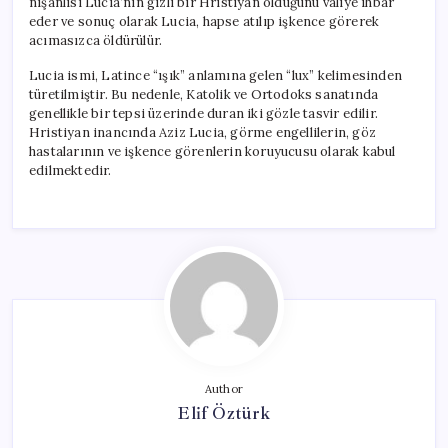
nişanlısı Lucia’nın gizli bir Hristiyan olduğunu valiye ihbar
eder ve sonuç olarak Lucia, hapse atılıp işkence görerek
acımasızca öldürülür.
Lucia ismi, Latince “ışık” anlamına gelen “lux” kelimesinden
türetilmiştir. Bu nedenle, Katolik ve Ortodoks sanatında
genellikle bir tepsi üzerinde duran iki gözle tasvir edilir.
Hristiyan inancında Aziz Lucia, görme engellilerin, göz
hastalarının ve işkence görenlerin koruyucusu olarak kabul
edilmektedir.
Author
Elif Öztürk