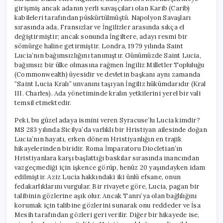
girişmiş ancak adanın yerli savaşçıları olan Karib (Carib)
kabileleri tarafından püskürtülmüştü. Napolyon Savaşları
sırasında ada, Fransızlar ve İngilizler arasında sıkça el
değiştirmiştir; ancak sonunda İngiltere, adayı resmi bir
sömürge haline getirmiştir. Londra, 1979 yılında Saint
Lucia’nın bağımsızlığını tanımıştır. Günümüzde Saint Lucia,
bağımsız bir ülke olmasına rağmen İngiliz Milletler Topluluğu
(Commonwealth) üyesidir ve devletin başkanı aynı zamanda
“Saint Lucia Kralı” unvanını taşıyan İngiliz hükümdarıdır (Kral
III. Charles). Ada yönetiminde kralın yetkilerini yerel bir vali
temsil etmektedir.
Peki, bu güzel adaya ismini veren Syracuse’lu Lucia kimdir?
MS 283 yılında Sicilya’da varlıklı bir Hristiyan ailesinde doğan
Lucia’nın hayatı, erken dönem Hristiyanlığın en trajik
hikayelerinden biridir. Roma İmparatoru Diocletian’ın
Hristiyanlara karşı başlattığı baskılar sırasında inancından
vazgeçmediği için işkence görüp, henüz 20 yaşındayken idam
edilmiştir. Aziz Lucia hakkındaki iki ünlü efsane, onun
fedakarlıklarını vurgular. Bir rivayete göre, Lucia, pagan bir
talibinin gözlerine aşık olur. Ancak Tanrı’ya olan bağlılığını
korumak için talibine gözlerini sunarak onu reddeder ve İsa
Mesih tarafından gözleri geri verilir. Diğer bir hikayede ise,