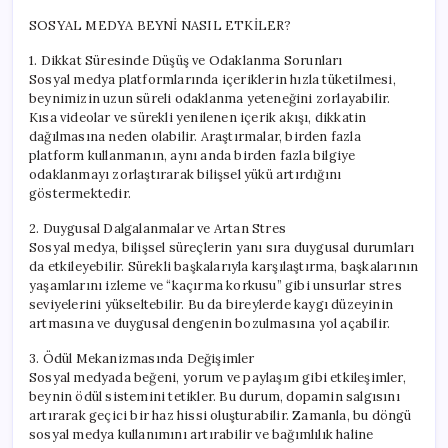
SOSYAL MEDYA BEYNİ NASIL ETKİLER?
1. Dikkat Süresinde Düşüş ve Odaklanma Sorunları
Sosyal medya platformlarında içeriklerin hızla tüketilmesi,
beynimizin uzun süreli odaklanma yeteneğini zorlayabilir.
Kısa videolar ve sürekli yenilenen içerik akışı, dikkatin
dağılmasına neden olabilir. Araştırmalar, birden fazla
platform kullanmanın, aynı anda birden fazla bilgiye
odaklanmayı zorlaştırarak bilişsel yükü artırdığını
göstermektedir.
2. Duygusal Dalgalanmalar ve Artan Stres
Sosyal medya, bilişsel süreçlerin yanı sıra duygusal durumları
da etkileyebilir. Sürekli başkalarıyla karşılaştırma, başkalarının
yaşamlarını izleme ve “kaçırma korkusu” gibi unsurlar stres
seviyelerini yükseltebilir. Bu da bireylerde kaygı düzeyinin
artmasına ve duygusal dengenin bozulmasına yol açabilir.
3. Ödül Mekanizmasında Değişimler
Sosyal medyada beğeni, yorum ve paylaşım gibi etkileşimler,
beynin ödül sistemini tetikler. Bu durum, dopamin salgısını
artırarak geçici bir haz hissi oluşturabilir. Zamanla, bu döngü
sosyal medya kullanımını artırabilir ve bağımlılık haline