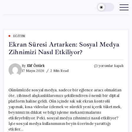
Skip
to
content
EĞITIM
Ekran Süresi Artarken: Sosyal Medya
Zihnimizi Nasıl Etkiliyor?
Ekran
By
Elif Öztürk
yorumlar kapalı
Süresi
17 Mayıs 2026
2 Min Read
Artarken:
Sosyal
Medya
Günümüzde sosyal medya, sadece bir eğlence aracı olmaktan
Zihnimizi
öte, zihinsel alışkanlıklarımızı şekillendiren önemli bir dijital
Nasıl
Etkiliyor?
platform haline geldi. Gün içinde sık sık ekran kontrolü
için
yapmak, kısa videolar izlemek ve sürekli yeni içerik tüketmek,
beynimizin dikkat ve bilgi işleme mekanizmalarını
etkileyebiliyor. Peki, sosyal medya zihnimizi nasıl etkiliyor?
İşte sosyal medya kullanımının beyin üzerinde yarattığı
etkiler…