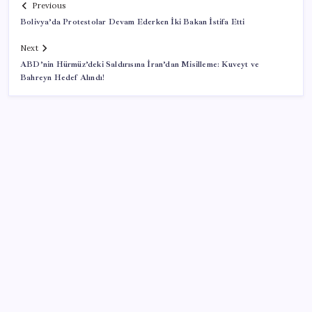
Previous
Bolivya’da Protestolar Devam Ederken İki Bakan İstifa Etti
Next
ABD’nin Hürmüz’deki Saldırısına İran’dan Misilleme: Kuveyt ve
Bahreyn Hedef Alındı!
SON YAZILAR
Airbnb, ürün geliştirme süreçlerinde yapay zekayı
kullanıyor
500 tam puan almıştı… LGS birincisi Umut’un tercihi