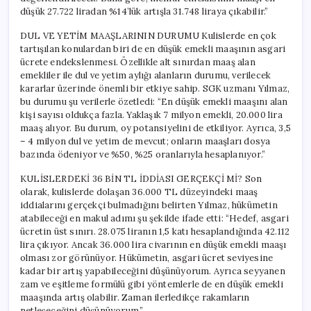
düşük 27.722 liradan %14’lük artışla 31.748 liraya çıkabilir.”
DUL VE YETİM MAAŞLARININ DURUMU Kulislerde en çok
tartışılan konulardan biri de en düşük emekli maaşının asgari
ücrete endekslenmesi. Özellikle alt sınırdan maaş alan
emekliler ile dul ve yetim aylığı alanların durumu, verilecek
kararlar üzerinde önemli bir etkiye sahip. SGK uzmanı Yılmaz,
bu durumu şu verilerle özetledi: “En düşük emekli maaşını alan
kişi sayısı oldukça fazla. Yaklaşık 7 milyon emekli, 20.000 lira
maaş alıyor. Bu durum, oy potansiyelini de etkiliyor. Ayrıca, 3,5
– 4 milyon dul ve yetim de mevcut; onların maaşları dosya
bazında ödeniyor ve %50, %25 oranlarıyla hesaplanıyor.”
KULİSLERDEKİ 36 BİN TL İDDİASI GERÇEKÇİ Mİ? Son
olarak, kulislerde dolaşan 36.000 TL düzeyindeki maaş
iddialarını gerçekçi bulmadığını belirten Yılmaz, hükümetin
atabileceği en makul adımı şu şekilde ifade etti: “Hedef, asgari
ücretin üst sınırı. 28.075 liranın 1,5 katı hesaplandığında 42.112
lira çıkıyor. Ancak 36.000 lira civarının en düşük emekli maaşı
olması zor görünüyor. Hükümetin, asgari ücret seviyesine
kadar bir artış yapabileceğini düşünüyorum. Ayrıca seyyanen
zam ve eşitleme formülü gibi yöntemlerle de en düşük emekli
maaşında artış olabilir. Zaman ilerledikçe rakamların
netleşeceğini düşünüyorum.”