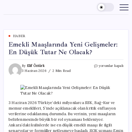
Skip
to
content
HABER
Emekli Maaşlarında Yeni Gelişmeler:
En Düşük Tutar Ne Olacak?
Emekli
By
Elif Öztürk
yorumlar kapalı
Maaşlarında
3 Haziran 2026
2 Min Read
Yeni
Gelişmeler:
En
Düşük
Tutar
Ne
3 Haziran 2026 Türkiye’deki milyonlarca SSK, Bağ-Kur ve
Olacak?
memur emeklileri, 5’inde açıklanacak olan kritik enflasyon
için
verilerine odaklanmış durumda. Bu verinin, yeni maaşların
belirlenmesinde büyük bir rol oynaması bekleniyor.
Ankara’daki kulislerde ise en düşük emekli maaşı ile ilgili
senaryolar ve formüller netleşmeye başladı. SGK uzmanı Emin