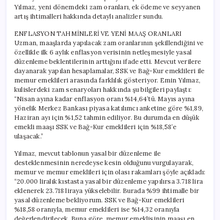
Yılmaz, yeni dönemdeki zam oranları, ek ödeme ve seyyanen
artış ihtimalleri hakkında detaylı analizler sundu.
ENFLASYON TAHMİNLERİ VE YENİ MAAŞ ORANLARI
Uzman, maaşlarda yapılacak zam oranlarının şekillendiğini ve
özellikle ilk 6 aylık enflasyon verisinin netleşmesiyle yasal
düzenleme beklentilerinin arttığını ifade etti. Mevcut verilere
dayanarak yapılan hesaplamalar, SSK ve Bağ-Kur emeklileri ile
memur emeklileri arasında farklılık gösteriyor. Emin Yılmaz,
kulislerdeki zam senaryoları hakkında şu bilgileri paylaştı:
“Nisan ayına kadar enflasyon oranı %14,64’tü. Mayıs ayına
yönelik Merkez Bankası piyasa katılımcı anketine göre %1,89,
Haziran ayı için %1,52 tahmin ediliyor. Bu durumda en düşük
emekli maaşı SSK ve Bağ-Kur emeklileri için %18,58’e
ulaşacak.”
Yılmaz, mevcut tablonun yasal bir düzenleme ile
desteklenmesinin neredeyse kesin olduğunu vurgulayarak,
memur ve memur emeklileri için olası rakamları şöyle açıkladı:
“20.000 liralık kıstasta yasal bir düzenleme yapılırsa 3.718 lira
eklenerek 23.718 liraya yükselebilir. Burada %99 ihtimalle bir
yasal düzenleme bekliyorum. SSK ve Bağ-Kur emeklileri
%18,58 oranıyla, memur emeklileri ise %14,32 oranıyla
değerlendirilecek. Buna göre, memur emeklisinin maaşı en