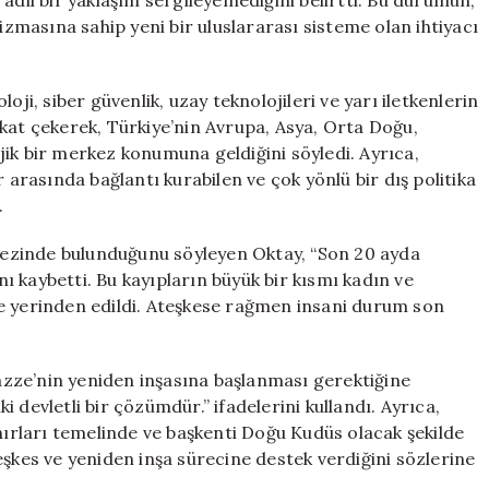
adil bir yaklaşım sergileyemediğini belirtti. Bu durumun,
nizmasına sahip yeni bir uluslararası sisteme olan ihtiyacı
oji, siber güvenlik, uzay teknolojileri ve yarı iletkenlerin
kat çekerek, Türkiye’nin Avrupa, Asya, Orta Doğu,
ik bir merkez konumuna geldiğini söyledi. Ayrıca,
 arasında bağlantı kurabilen ve çok yönlü bir dış politika
.
erkezinde bulunduğunu söyleyen Oktay, “Son 20 ayda
ını kaybetti. Bu kayıpların büyük bir kısmı kadın ve
 ise yerinden edildi. Ateşkese rağmen insani durum son
Gazze’nin yeniden inşasına başlanması gerektiğine
ki devletli bir çözümdür.” ifadelerini kullandı. Ayrıca,
ınırları temelinde ve başkenti Doğu Kudüs olacak şekilde
eşkes ve yeniden inşa sürecine destek verdiğini sözlerine