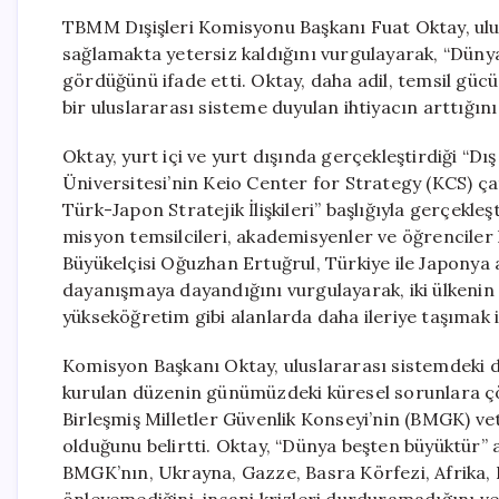
TBMM Dışişleri Komisyonu Başkanı Fuat Oktay, ul
sağlamakta yetersiz kaldığını vurgulayarak, “Dünya
gördüğünü ifade etti. Oktay, daha adil, temsil güc
bir uluslararası sisteme duyulan ihtiyacın arttığını 
Oktay, yurt içi ve yurt dışında gerçekleştirdiği “Dış
Üniversitesi’nin Keio Center for Strategy (KCS) ça
Türk-Japon Stratejik İlişkileri” başlığıyla gerçekleş
misyon temsilcileri, akademisyenler ve öğrenciler 
Büyükelçisi Oğuzhan Ertuğrul, Türkiye ile Japonya ara
dayanışmaya dayandığını vurgulayarak, iki ülkenin s
yükseköğretim gibi alanlarda daha ileriye taşımak iç
Komisyon Başkanı Oktay, uluslararası sistemdeki d
kurulan düzenin günümüzdeki küresel sorunlara çöz
Birleşmiş Milletler Güvenlik Konseyi’nin (BMGK) v
olduğunu belirtti. Oktay, “Dünya beşten büyüktür” a
BMGK’nın, Ukrayna, Gazze, Basra Körfezi, Afrika, 