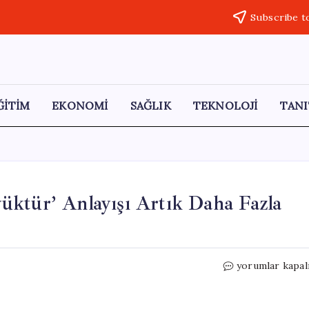
Subscribe t
ĞİTİM
EKONOMİ
SAĞLIK
TEKNOLOJİ
TANI
üktür’ Anlayışı Artık Daha Fazla
Fuat
yorumlar kapal
Oktay:
‘Dünya
Beşten