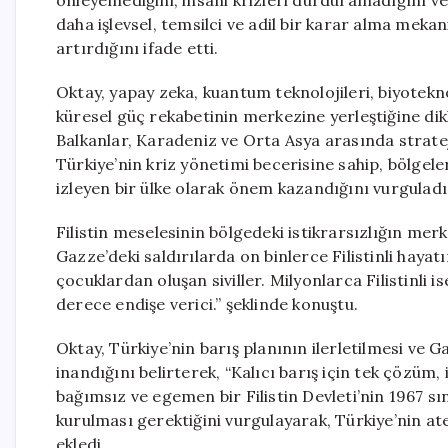
önleyemediğini, insani krizleri durduramadığını ve 
daha işlevsel, temsilci ve adil bir karar alma meka
artırdığını ifade etti.
Oktay, yapay zeka, kuantum teknolojileri, biyoteknol
küresel güç rekabetinin merkezine yerleştiğine dik
Balkanlar, Karadeniz ve Orta Asya arasında stratej
Türkiye’nin kriz yönetimi becerisine sahip, bölgeler
izleyen bir ülke olarak önem kazandığını vurguladı
Filistin meselesinin bölgedeki istikrarsızlığın m
Gazze’deki saldırılarda on binlerce Filistinli hayat
çocuklardan oluşan siviller. Milyonlarca Filistinli
derece endişe verici.” şeklinde konuştu.
Oktay, Türkiye’nin barış planının ilerletilmesi ve 
inandığını belirterek, “Kalıcı barış için tek çözüm, i
bağımsız ve egemen bir Filistin Devleti’nin 1967 s
kurulması gerektiğini vurgulayarak, Türkiye’nin at
ekledi.