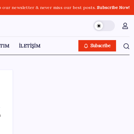
o our newsletter & never miss our best posts.
Subscribe Now!
TIM
İLETİŞİM
Subscribe
SON YAZILAR
ı
Airbnb, ürün geliştirme süreçlerinde yapay
zekayı kullanıyor