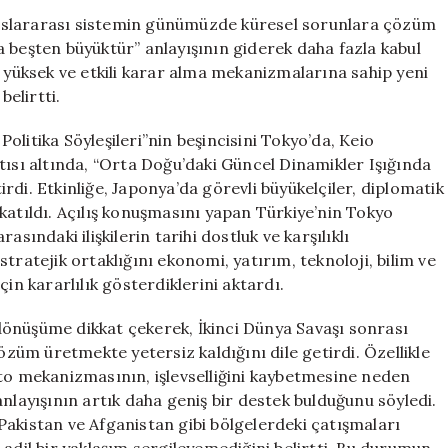
Büyüktür’
uslararası sistemin günümüzde küresel sorunlara çözüm
Anlayışı
 beşten büyüktür” anlayışının giderek daha fazla kabul
Artık
ü yüksek ve etkili karar alma mekanizmalarına sahip yeni
Daha
belirtti.
Fazla
Destek
 Politika Söyleşileri”nin beşincisini Tokyo’da, Keio
Buluyor
tısı altında, “Orta Doğu’daki Güncel Dinamikler Işığında
için
tirdi. Etkinliğe, Japonya’da görevli büyükelçiler, diplomatik
katıldı. Açılış konuşmasını yapan Türkiye’nin Tokyo
sındaki ilişkilerin tarihi dostluk ve karşılıklı
tratejik ortaklığını ekonomi, yatırım, teknoloji, bilim ve
in kararlılık gösterdiklerini aktardı.
önüşüme dikkat çekerek, İkinci Dünya Savaşı sonrası
üm üretmekte yetersiz kaldığını dile getirdi. Özellikle
eto mekanizmasının, işlevselliğini kaybetmesine neden
nlayışının artık daha geniş bir destek bulduğunu söyledi.
Pakistan ve Afganistan gibi bölgelerdeki çatışmaları