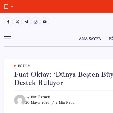
Skip
-
to
content
https://www.facebook.com/
https://twitter.com/
https://t.me/
https://www.instagram.com/
https://youtube.com/
ANA SAYFA
E
EĞITIM
Fuat Oktay: ‘Dünya Beşten Büy
Destek Buluyor
By
Elif Öztürk
20 Mayıs 2026
2 Min Read