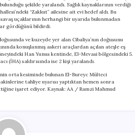
Yaralandı
a bulunduğu şekilde yaralandı. Sağlık kaynaklarının verdiği
için
llesi’ndeki “Zakkut” ailesine ait evi hedef aldı. Bu
ail savaş uçaklarının herhangi bir uyarıda bulunmadan
r gördüğünü bildirdi.
 doğusunda ve kuzeyde yer alan Cibaliya’nın doğusunu
yakınında konuşlanmış askeri araçlardan açılan ateşle eş
güneyindeki Han Yunus kentinde, El-Mevasi bölgesindeki 5.
cı (İHA) saldırısında ise 2 kişi yaralandı.
di’nin orta kesiminde bulunan El-Bureyc Mülteci
sakinlerine tahliye uyarısı yaptıktan hemen sonra
ttiğine işaret ediyor. Kaynak: AA / Ramzi Mahmud