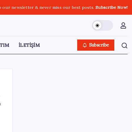
o our newsletter & never miss our best posts.
Subscribe Now!
TIM
İLETİŞİM
Subscribe
ı
SON YAZILAR
Resmen Meclis’e sunuldu: İşte 10 soruda
‘çerçeve yasa’ teklifi…