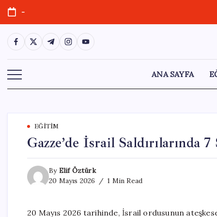
Skip
-
to
content
https://www.facebook.com/
https://twitter.com/
https://t.me/
https://www.instagram.com/
https://youtube.com/
ANA SAYFA
E
EĞITIM
Gazze’de İsrail Saldırılarında 7 
By
Elif Öztürk
20 Mayıs 2026
1 Min Read
20 Mayıs 2026 tarihinde, İsrail ordusunun ateşkes