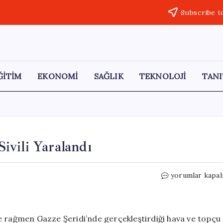
Subscribe t
ĞİTİM
EKONOMİ
SAĞLIK
TEKNOLOJİ
TANI
Sivili Yaralandı
Gazze’de
yorumlar kapal
İsrail
Saldırılarında
7
Sivili
e rağmen Gazze Şeridi’nde gerçekleştirdiği hava ve topçu