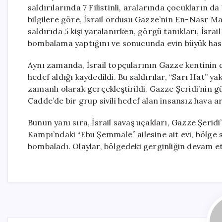
saldırılarında 7 Filistinli, aralarında çocukların d
bilgilere göre, İsrail ordusu Gazze’nin En-Nasr Maha
saldırıda 5 kişi yaralanırken, görgü tanıkları, İsr
bombalama yaptığını ve sonucunda evin büyük hasa
Aynı zamanda, İsrail topçularının Gazze kentinin
hedef aldığı kaydedildi. Bu saldırılar, “Sarı Hat” 
zamanlı olarak gerçekleştirildi. Gazze Şeridi’nin 
Cadde’de bir grup sivili hedef alan insansız hava ara
Bunun yanı sıra, İsrail savaş uçakları, Gazze Şeri
Kampı’ndaki “Ebu Şemmale” ailesine ait evi, bölge 
bombaladı. Olaylar, bölgedeki gerginliğin devam e