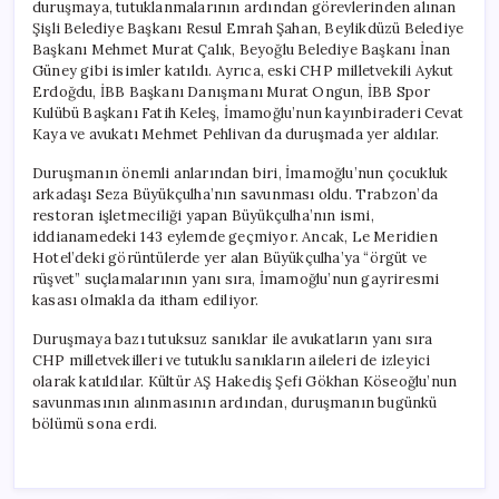
duruşmaya, tutuklanmalarının ardından görevlerinden alınan
Şişli Belediye Başkanı Resul Emrah Şahan, Beylikdüzü Belediye
Başkanı Mehmet Murat Çalık, Beyoğlu Belediye Başkanı İnan
Güney gibi isimler katıldı. Ayrıca, eski CHP milletvekili Aykut
Erdoğdu, İBB Başkanı Danışmanı Murat Ongun, İBB Spor
Kulübü Başkanı Fatih Keleş, İmamoğlu’nun kayınbiraderi Cevat
Kaya ve avukatı Mehmet Pehlivan da duruşmada yer aldılar.
Duruşmanın önemli anlarından biri, İmamoğlu’nun çocukluk
arkadaşı Seza Büyükçulha’nın savunması oldu. Trabzon’da
restoran işletmeciliği yapan Büyükçulha’nın ismi,
iddianamedeki 143 eylemde geçmiyor. Ancak, Le Meridien
Hotel’deki görüntülerde yer alan Büyükçulha’ya “örgüt ve
rüşvet” suçlamalarının yanı sıra, İmamoğlu’nun gayriresmi
kasası olmakla da itham ediliyor.
Duruşmaya bazı tutuksuz sanıklar ile avukatların yanı sıra
CHP milletvekilleri ve tutuklu sanıkların aileleri de izleyici
olarak katıldılar. Kültür AŞ Hakediş Şefi Gökhan Köseoğlu’nun
savunmasının alınmasının ardından, duruşmanın bugünkü
bölümü sona erdi.