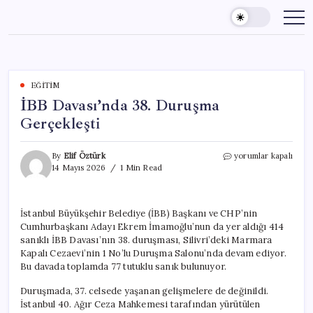
Skip
to
content
EĞITIM
İBB Davası’nda 38. Duruşma
Gerçekleşti
İBB
By
Elif Öztürk
yorumlar kapalı
Davası’nda
14 Mayıs 2026
1 Min Read
38.
Duruşma
Gerçekleşti
İstanbul Büyükşehir Belediye (İBB) Başkanı ve CHP’nin
için
Cumhurbaşkanı Adayı Ekrem İmamoğlu’nun da yer aldığı 414
sanıklı İBB Davası’nın 38. duruşması, Silivri’deki Marmara
Kapalı Cezaevi’nin 1 No’lu Duruşma Salonu’nda devam ediyor.
Bu davada toplamda 77 tutuklu sanık bulunuyor.
Duruşmada, 37. celsede yaşanan gelişmelere de değinildi.
İstanbul 40. Ağır Ceza Mahkemesi tarafından yürütülen