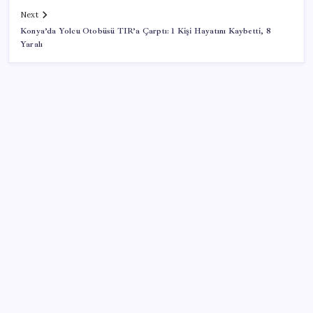
Next
Konya’da Yolcu Otobüsü TIR’a Çarptı: 1 Kişi Hayatını Kaybetti, 8
Yaralı
SON YAZILAR
Resmen Meclis’e sunuldu: İşte 10 soruda ‘çerçeve
yasa’ teklifi…
Google Pixel 11 Pro Fold için Geri Sayım Başladı
Xbox Game Pass’e ağustos ayında eklenecek oyunlar
listelendi