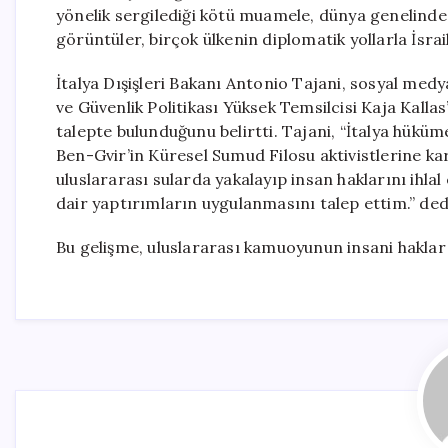
yönelik sergilediği kötü muamele, dünya genelinde b
görüntüler, birçok ülkenin diplomatik yollarla İsra
İtalya Dışişleri Bakanı Antonio Tajani, sosyal medya
ve Güvenlik Politikası Yüksek Temsilcisi Kaja Kall
talepte bulunduğunu belirtti. Tajani, “İtalya hüküme
Ben-Gvir’in Küresel Sumud Filosu aktivistlerine karş
uluslararası sularda yakalayıp insan haklarını ihl
dair yaptırımların uygulanmasını talep ettim.” ded
Bu gelişme, uluslararası kamuoyunun insani haklar