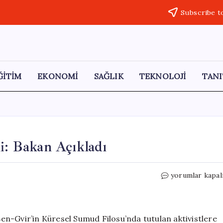
Subscribe t
ĞİTİM
EKONOMİ
SAĞLIK
TEKNOLOJİ
TANI
i: Bakan Açıkladı
İtalya’dan
yorumlar kapal
Ben-
Gvir’e
Sert
Tepki:
 Ben-Gvir’in Küresel Sumud Filosu’nda tutulan aktivistlere