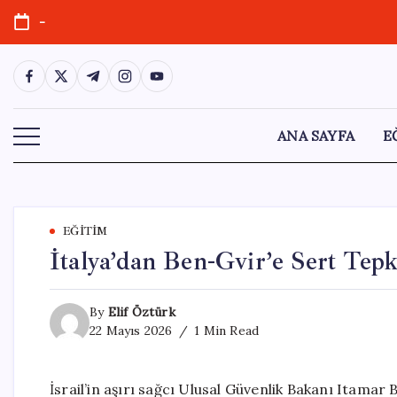
Skip
-
to
content
https://www.facebook.com/
https://twitter.com/
https://t.me/
https://www.instagram.com/
https://youtube.com/
ANA SAYFA
E
EĞITIM
İtalya’dan Ben-Gvir’e Sert Tepk
By
Elif Öztürk
22 Mayıs 2026
1 Min Read
İsrail’in aşırı sağcı Ulusal Güvenlik Bakanı Itamar