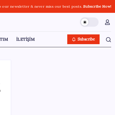
o our newsletter & never miss our best posts.
Subscribe Now!
TIM
İLETİŞİM
Subscribe
ı
SON YAZILAR
Resmen Meclis’e sunuldu: İşte 10 soruda
‘çerçeve yasa’ teklifi…