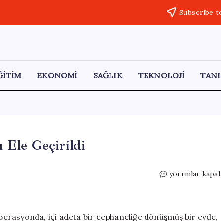
Subscribe t
ĞİTİM
EKONOMİ
SAĞLIK
TEKNOLOJİ
TANI
ı Ele Geçirildi
Kapaklı’da
yorumlar kapal
Tarihi
Savaş
Silahları
Ele
 operasyonda, içi adeta bir cephaneliğe dönüşmüş bir evde,