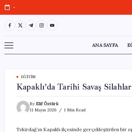
Skip
-
to
content
https://www.facebook.com/
https://twitter.com/
https://t.me/
https://www.instagram.com/
https://youtube.com/
ANA SAYFA
E
EĞITIM
Kapaklı’da Tarihi Savaş Silahlar
By
Elif Öztürk
11 Mayıs 2026
1 Min Read
Tekirdağ’ın Kapaklı ilçesinde gerçekleştirilen bir