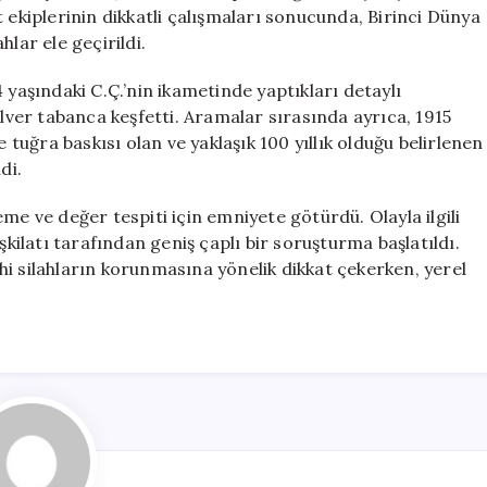
Geçirildi
 ekiplerinin dikkatli çalışmaları sonucunda, Birinci Dünya
için
lar ele geçirildi.
 yaşındaki C.Ç.’nin ikametinde yaptıkları detaylı
olver tabanca keşfetti. Aramalar sırasında ayrıca, 1915
e tuğra baskısı olan ve yaklaşık 100 yıllık olduğu belirlenen
di.
eleme ve değer tespiti için emniyete götürdü. Olayla ilgili
şkilatı tarafından geniş çaplı bir soruşturma başlatıldı.
i silahların korunmasına yönelik dikkat çekerken, yerel