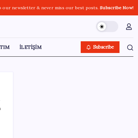
o our newsletter & never miss our best posts.
Subscribe Now!
TIM
İLETİŞİM
Subscribe
ı
SON YAZILAR
Airbnb, ürün geliştirme süreçlerinde yapay
zekayı kullanıyor