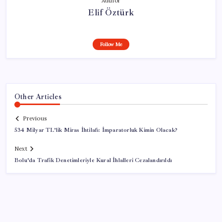
Author
Elif Öztürk
Follow Me
Other Articles
Previous
534 Milyar TL’lik Miras İhtilafı: İmparatorluk Kimin Olacak?
Next
Bolu’da Trafik Denetimleriyle Kural İhlalleri Cezalandırıldı