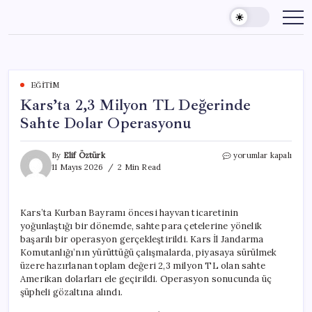
Skip
to
content
EĞITIM
Kars’ta 2,3 Milyon TL Değerinde
Sahte Dolar Operasyonu
Kars’ta
By
Elif Öztürk
yorumlar kapalı
2,3
11 Mayıs 2026
2 Min Read
Milyon
TL
Değerinde
Kars’ta Kurban Bayramı öncesi hayvan ticaretinin
Sahte
yoğunlaştığı bir dönemde, sahte para çetelerine yönelik
Dolar
Operasyonu
başarılı bir operasyon gerçekleştirildi. Kars İl Jandarma
için
Komutanlığı’nın yürüttüğü çalışmalarda, piyasaya sürülmek
üzere hazırlanan toplam değeri 2,3 milyon TL olan sahte
Amerikan dolarları ele geçirildi. Operasyon sonucunda üç
şüpheli gözaltına alındı.