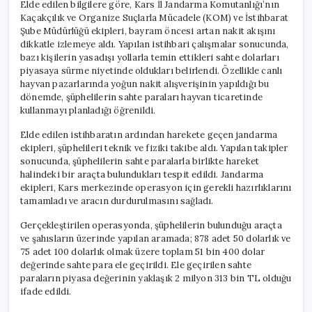
Elde edilen bilgilere göre, Kars İl Jandarma Komutanlığı’nın
Kaçakçılık ve Organize Suçlarla Mücadele (KOM) ve İstihbarat
Şube Müdürlüğü ekipleri, bayram öncesi artan nakit akışını
dikkatle izlemeye aldı. Yapılan istihbari çalışmalar sonucunda,
bazı kişilerin yasadışı yollarla temin ettikleri sahte dolarları
piyasaya sürme niyetinde oldukları belirlendi. Özellikle canlı
hayvan pazarlarında yoğun nakit alışverişinin yapıldığı bu
dönemde, şüphelilerin sahte paraları hayvan ticaretinde
kullanmayı planladığı öğrenildi.
Elde edilen istihbaratın ardından harekete geçen jandarma
ekipleri, şüphelileri teknik ve fiziki takibe aldı. Yapılan takipler
sonucunda, şüphelilerin sahte paralarla birlikte hareket
halindeki bir araçta bulundukları tespit edildi. Jandarma
ekipleri, Kars merkezinde operasyon için gerekli hazırlıklarını
tamamladı ve aracın durdurulmasını sağladı.
Gerçekleştirilen operasyonda, şüphelilerin bulunduğu araçta
ve şahısların üzerinde yapılan aramada; 878 adet 50 dolarlık ve
75 adet 100 dolarlık olmak üzere toplam 51 bin 400 dolar
değerinde sahte para ele geçirildi. Ele geçirilen sahte
paraların piyasa değerinin yaklaşık 2 milyon 313 bin TL olduğu
ifade edildi.