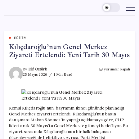
Skip
to
content
EĞITIM
Kılıçdaroğlu’nun Genel Merkez
Ziyareti Ertelendi: Yeni Tarih 30 Mayıs
Kılıçdaroğlu’nun
By
Elif Öztürk
yorumlar kapalı
Genel
25 Mayıs 2026
1 Min Read
Merkez
Ziyareti
Ertelendi:
Yeni
Tarih
30
Kemal Kılıçdaroğlu’nun, bayramın ikinci gününde planladığı
Mayıs
Genel Merkez ziyareti ertelendi. Kılıçdaroğlu’nun basın
için
danışmanı Atakan Sönmez’in yaptığı açıklamaya göre, CHP
lideri artık 30 Mayıs’ta Genel Merkez’e gitmeyi hedefliyor. Bu
ziyaret sırasında Kılıçdaroğlu’nun bir halk buluşması
düzenleyeceği de belirtiliyor. Ayrıca, Parti Meclisi