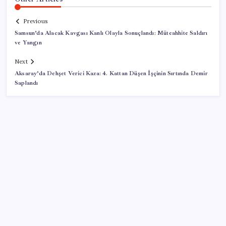
Previous
Samsun’da Alacak Kavgası Kanlı Olayla Sonuçlandı: Müteahhite Saldırı
ve Yangın
Next
Aksaray’da Dehşet Verici Kaza: 4. Kattan Düşen İşçinin Sırtında Demir
Saplandı
SON YAZILAR
Resmen Meclis’e sunuldu: İşte 10 soruda ‘çerçeve