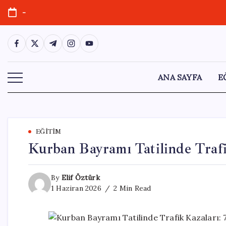
Skip
-
to
content
https://www.facebook.com/
https://twitter.com/
https://t.me/
https://www.instagram.com/
https://youtube.com/
ANA SAYFA
E
EĞITIM
Kurban Bayramı Tatilinde Trafi
By
Elif Öztürk
1 Haziran 2026
2 Min Read