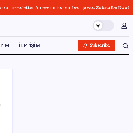
o our newsletter & never miss our best posts.
Subscribe Now!
TIM
İLETİŞİM
Subscribe
ı
SON YAZILAR
Resmen Meclis’e sunuldu: İşte 10 soruda
‘çerçeve yasa’ teklifi…