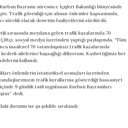
70
Kurban Bayramı süresince İçişleri Bakanlığı bünyesinde
Can
ptı. Trafik güvenliği için alınan önlemler kapsamında,
Kaybı
cı sürekli olarak denetim faaliyetlerini sürdürdü.
için
ili sırasında meydana gelen trafik kazalarında 70
a Çiftçi, sosyal medya üzerinden yaptığı paylaşımda, “Tüm
ca maalesef 70 vatandaşımızı trafik kazalarında
kederli ailelerine başsağlığı diliyorum. Kaybettiğimiz her
adelerini kullandı.
kları önlemlerin istatistiksel sonuçları üzerinden
andaşlarımızın trafik kurallarına gösterdiği hassasiyet
 içinde 9 günlük tatil uygulanan Kurban Bayramları
ştur.” dedi.
daki durumu ise şu şekilde sıralandı: