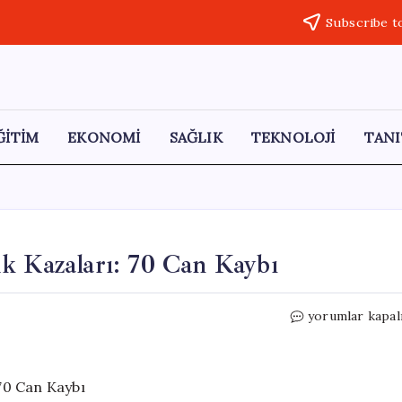
Subscribe t
ĞİTİM
EKONOMİ
SAĞLIK
TEKNOLOJİ
TANI
k Kazaları: 70 Can Kaybı
Kurban
yorumlar kapal
Bayramı
Tatilinde
Trafik
Kazaları: