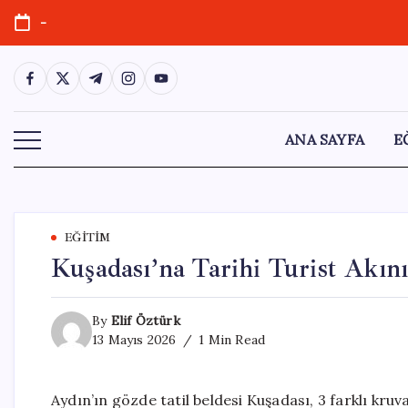
Skip
-
to
content
https://www.facebook.com/
https://twitter.com/
https://t.me/
https://www.instagram.com/
https://youtube.com/
ANA SAYFA
E
EĞITIM
Kuşadası’na Tarihi Turist Akını
By
Elif Öztürk
13 Mayıs 2026
1 Min Read
Aydın’ın gözde tatil beldesi Kuşadası, 3 farklı kruv