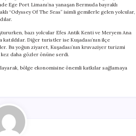
Bin
rinde Ege Port Limanı’na yanaşan Bermuda bayraklı
132
raklı “Odyssey Of The Seas” isimli gemilerle gelen yolcular,
Yolcu
dılar.
Şehri
Ziyaret
luştururken, bazı yolcular Efes Antik Kenti ve Meryem Ana
Etti
atıldılar. Diğer turistler ise Kuşadası’nın ilçe
için
er. Bu yoğun ziyaret, Kuşadası’nın kruvaziyer turizmi
 kez daha gözler önüne serdi.
ğırlayarak, bölge ekonomisine önemli katkılar sağlamaya