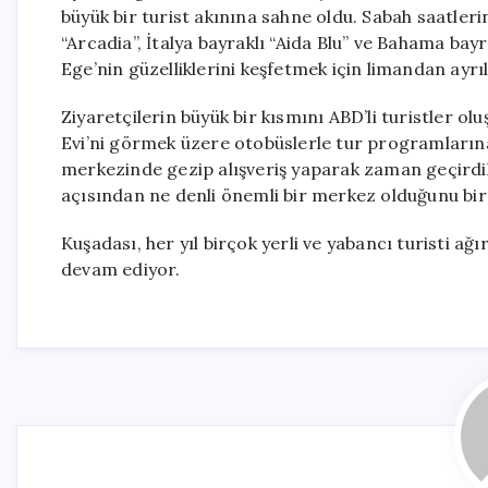
büyük bir turist akınına sahne oldu. Sabah saatle
“Arcadia”, İtalya bayraklı “Aida Blu” ve Bahama bay
Ege’nin güzelliklerini keşfetmek için limandan ayrıl
Ziyaretçilerin büyük bir kısmını ABD’li turistler o
Evi’ni görmek üzere otobüslerle tur programlarına k
merkezinde gezip alışveriş yaparak zaman geçirdil
açısından ne denli önemli bir merkez olduğunu bir
Kuşadası, her yıl birçok yerli ve yabancı turisti a
devam ediyor.