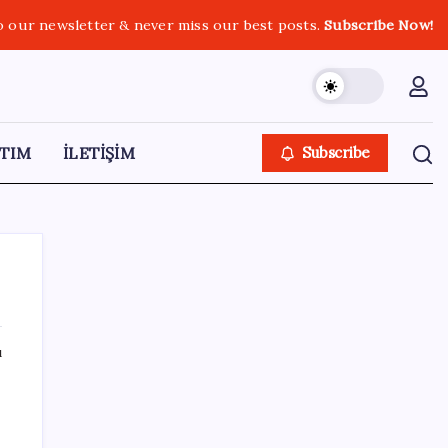
o our newsletter & never miss our best posts.
Subscribe Now!
TIM
İLETİŞİM
Subscribe
ı
SON YAZILAR
Resmen Meclis’e sunuldu: İşte 10 soruda
‘çerçeve yasa’ teklifi…