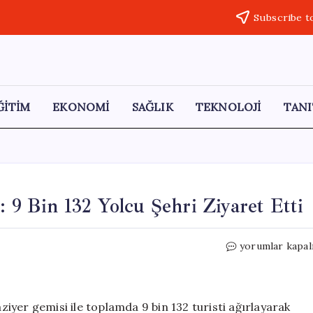
Subscribe t
ĞİTİM
EKONOMİ
SAĞLIK
TEKNOLOJİ
TANI
: 9 Bin 132 Yolcu Şehri Ziyaret Etti
Kuşadası’na
yorumlar kapal
Tarihi
Turist
Akını:
9
aziyer gemisi ile toplamda 9 bin 132 turisti ağırlayarak