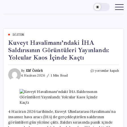
Skip
to
content
EĞITIM
Kuveyt Havalimanı’ndaki İHA
Saldırısının Görüntüleri Yayınlandı:
Yolcular Kaos İçinde Kaçtı
Kuveyt
By
Elif Öztürk
yorumlar kapalı
Havalimanı’ndaki
4 Haziran 2026
1 Min Read
İHA
Saldırısının
Görüntüleri
Yayınlandı:
Yolcular
Kaos
İçinde
4 Haziran 2026 tarihinde, Kuveyt Uluslararası Havalimanı’na
Kaçtı
insansız hava aracı (İHA) ile gerçekleştirilen saldırının
için
görüntüleri gün yüzüne çıktı. Saldırı sırasında panik içinde