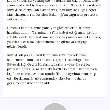
kaçan yolcuların yaşadığı korku dolu anlar dikkat çekti. Olay
sonucunda bir kişi hayatını kaybederken, 63 kişi de yaralandı.
Kuveyt, saldırıyı İran’a atfederek, İran Büyükelçiliği Geçici
Maslahatgüzarı’nı Dışişleri Bakanlığı’na çağırarak protesto
notası verdi.
Güvenlik kameralarına yansıyan görüntülerde, İHA’nın
havalimanının 1. Terminaline (T1) isabet ettiği anlar net bir
şekilde kaydedildi. Patlama sonrası yaşanan kaos ortamında,
yolcuların can havliyle terminalden çıkmaya çalıştığı
gözlemlendi.
Kuveyt, olayla ilgili sert bir tutum sergileyerek, İran’ı
saldırının sorumlusu ilan etti. Dışişleri Bakanlığı, İran
Büyükelçiliği Geçici Maslahatgüzarı’na yönelik sert bir
protesto notası sunarken, iki İranlı diplomatı “istenmeyen
kişi” ilan ederek, 24 saat içinde ülkeden ayrılmalarını talep
etti. Bu durum, iki ülke arasındaki ilişkilerin daha da
gerginleşmesine neden oldu.