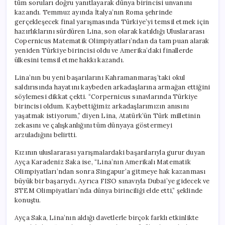
tüm soruları doğru yanıtlayarak dünya birincisi unvanını
kazandı. Temmuz ayında İtalya’nın Roma şehrinde
gerçekleşecek final yarışmasında Türkiye’yi temsil etmek için
hazırlıklarını sürdüren Lina, son olarak katıldığı Uluslararası
Copernicus Matematik Olimpiyatları’ndan da tam puan alarak
yeniden Türkiye birincisi oldu ve Amerika’daki finallerde
ülkesini temsil etme hakkı kazandı.
Lina’nın bu yeni başarılarını Kahramanmaraş’taki okul
saldırısında hayatını kaybeden arkadaşlarına armağan ettiğini
söylemesi dikkat çekti. “Corpernicus sınavlarında Türkiye
birincisi oldum. Kaybettiğimiz arkadaşlarımızın anısını
yaşatmak istiyorum,” diyen Lina, Atatürk’ün Türk milletinin
zekasını ve çalışkanlığını tüm dünyaya göstermeyi
arzuladığını belirtti.
Kızının uluslararası yarışmalardaki başarılarıyla gurur duyan
Ayça Karadeniz Saka ise, “Lina’nın Amerikalı Matematik
Olimpiyatları’ndan sonra Singapur’a gitmeye hak kazanması
büyük bir başarıydı. Ayrıca FISO sınavıyla Dubai’ye gidecek ve
STEM Olimpiyatları’nda dünya birinciliği elde etti,” şeklinde
konuştu.
Ayça Saka, Lina’nın aldığı davetlerle birçok farklı etkinlikte