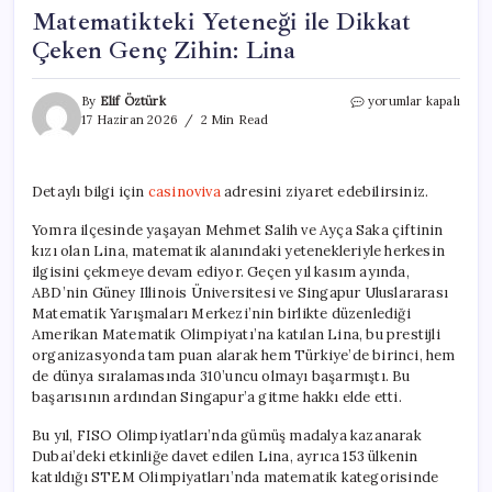
Matematikteki Yeteneği ile Dikkat
Çeken Genç Zihin: Lina
Matematikteki
By
Elif Öztürk
yorumlar kapalı
Yeteneği
17 Haziran 2026
2 Min Read
ile
Dikkat
Çeken
Detaylı bilgi için
casinoviva
adresini ziyaret edebilirsiniz.
Genç
Zihin:
Yomra ilçesinde yaşayan Mehmet Salih ve Ayça Saka çiftinin
Lina
kızı olan Lina, matematik alanındaki yetenekleriyle herkesin
için
ilgisini çekmeye devam ediyor. Geçen yıl kasım ayında,
ABD’nin Güney Illinois Üniversitesi ve Singapur Uluslararası
Matematik Yarışmaları Merkezi’nin birlikte düzenlediği
Amerikan Matematik Olimpiyatı’na katılan Lina, bu prestijli
organizasyonda tam puan alarak hem Türkiye’de birinci, hem
de dünya sıralamasında 310’uncu olmayı başarmıştı. Bu
başarısının ardından Singapur’a gitme hakkı elde etti.
Bu yıl, FISO Olimpiyatları’nda gümüş madalya kazanarak
Dubai’deki etkinliğe davet edilen Lina, ayrıca 153 ülkenin
katıldığı STEM Olimpiyatları’nda matematik kategorisinde