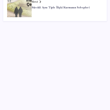
Next
Sürekli Aynı Tiple İlişki Kurmanın Sebepleri
SON YAZILAR
Resmen Meclis’e sunuldu: İşte 10 soruda ‘çerçeve
yasa’ teklifi…
Google Pixel 11 Pro Fold için Geri Sayım Başladı
Xbox Game Pass’e ağustos ayında eklenecek oyunlar
listelendi