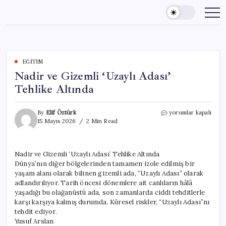
Skip
to
content
EĞITIM
Nadir ve Gizemli ‘Uzaylı Adası’
Tehlike Altında
Nadir
By
Elif Öztürk
yorumlar kapalı
ve
15 Mayıs 2026
2 Min Read
Gizemli
‘Uzaylı
Adası’
Nadir ve Gizemli ‘Uzaylı Adası’ Tehlike Altında
Tehlike
Dünya’nın diğer bölgelerinden tamamen izole edilmiş bir
Altında
için
yaşam alanı olarak bilinen gizemli ada, “Uzaylı Adası” olarak
adlandırılıyor. Tarih öncesi dönemlere ait canlıların hâlâ
yaşadığı bu olağanüstü ada, son zamanlarda ciddi tehditlerle
karşı karşıya kalmış durumda. Küresel riskler, “Uzaylı Adası”nı
tehdit ediyor.
Yusuf Arslan