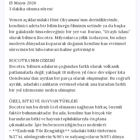
15 Mayıs 2026
3 dakika okuma süresi
Yemen açıklarındaki Hint Okyanusu’nun derinliklerinde,
kendinizi adeta bir bilim kurgu filminin setinde ya da başka
bir galakside hissedeceğiniz bir yer var. Burası, “Uzaylı Adası”
olarak bilinen Socotra. Milyonlarca yıllık izolasyon, bu adayı
modern dünyadan kopararak doğanın kendine has evrimsel
sürecinin bir laboratuvarı haline getirmiştir.
SOCOTRA’NIN GİZEMİ
Socotra, bilinen adaların çoğundan farklı olarak volkanik
patlamalarla değil, yaklaşık 18 milyon yıl önce dev süper kıta
Gondwana’dan ayrılan bir parça olarak oluşmuştur. Bu coğrafi
ayrılık, adadaki canlıların evrimsel olarak ana karadan farklı
bir yol izlemesine neden olmuştur.
ÖZEL BİTKİ VE HAYVAN TÜRLERİ
Socotra’nın bu denli özel olmasını sağlayan birkaç önemli
faktör bulunmaktadır. Bu ada, kendine has birçok tür
barındıran bitki ve hayvan topluluklarıyla ön plana
çıkmaktadır. İşte bu benzersizliğin bazı nedenleri:
– **Endemik Tür Zenginliği:** Adadaki bitki türlerinin
%37’si, sürüngenlerin %90’ı ve salyangozların %95’i dünya