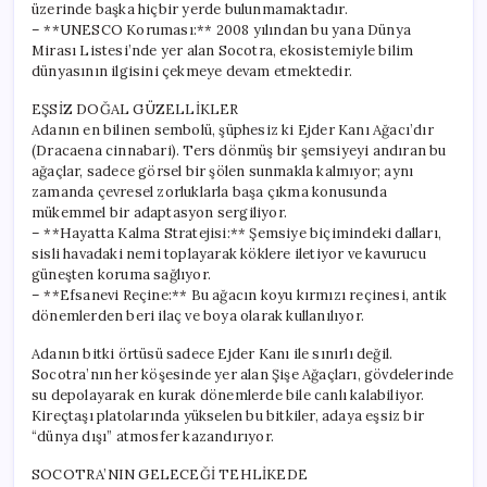
üzerinde başka hiçbir yerde bulunmamaktadır.
– **UNESCO Koruması:** 2008 yılından bu yana Dünya
Mirası Listesi’nde yer alan Socotra, ekosistemiyle bilim
dünyasının ilgisini çekmeye devam etmektedir.
EŞSİZ DOĞAL GÜZELLİKLER
Adanın en bilinen sembolü, şüphesiz ki Ejder Kanı Ağacı’dır
(Dracaena cinnabari). Ters dönmüş bir şemsiyeyi andıran bu
ağaçlar, sadece görsel bir şölen sunmakla kalmıyor; aynı
zamanda çevresel zorluklarla başa çıkma konusunda
mükemmel bir adaptasyon sergiliyor.
– **Hayatta Kalma Stratejisi:** Şemsiye biçimindeki dalları,
sisli havadaki nemi toplayarak köklere iletiyor ve kavurucu
güneşten koruma sağlıyor.
– **Efsanevi Reçine:** Bu ağacın koyu kırmızı reçinesi, antik
dönemlerden beri ilaç ve boya olarak kullanılıyor.
Adanın bitki örtüsü sadece Ejder Kanı ile sınırlı değil.
Socotra’nın her köşesinde yer alan Şişe Ağaçları, gövdelerinde
su depolayarak en kurak dönemlerde bile canlı kalabiliyor.
Kireçtaşı platolarında yükselen bu bitkiler, adaya eşsiz bir
“dünya dışı” atmosfer kazandırıyor.
SOCOTRA’NIN GELECEĞİ TEHLİKEDE