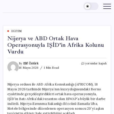
Skip
to
content
EĞITIM
Nijerya ve ABD Ortak Hava
Operasyonuyla IŞİD’in Afrika Kolunu
Vurdu
Nijerya
By
Elif Öztürk
yorumlar kapalı
ve
18 Mayıs 2026
1 Min Read
ABD
Ortak
Hava
Nijerya ordusu ile ABD Afrika Komutanlığı (AFRICOM), 18
Operasyonuyla
Mayıs 2026 tarihinde Nijerya’nın kuzeydoğusundaki Borno
IŞİD’in
Afrika
eyaletinde gerçekleştirdikleri ortak hava operasyonuyla,
Kolunu
IŞİD’in Batı Afrika’daki uzantısı olan ISWAP’a büyük bir darbe
Vurdu
indirdi. Nijerya Savunma Bakanlığı Sözcüsü Samaila Uba,
için
Metele bölgesinde düzenlenen operasyon sonucu 20’yi aşkın
teröristin etkisiz hale getirildiğini açıkladı.