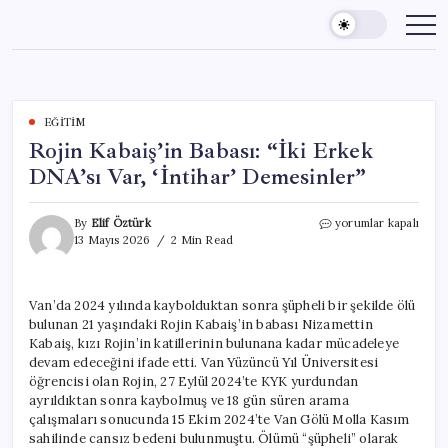
Skip
to
content
EĞITIM
Rojin Kabaiş’in Babası: “İki Erkek
DNA’sı Var, ‘İntihar’ Demesinler”
Rojin
By
Elif Öztürk
yorumlar kapalı
Kabaiş’in
13 Mayıs 2026
2 Min Read
Babası:
“İki
Erkek
Van’da 2024 yılında kaybolduktan sonra şüpheli bir şekilde ölü
DNA’sı
bulunan 21 yaşındaki Rojin Kabaiş’in babası Nizamettin
Var,
‘İntihar’
Kabaiş, kızı Rojin’in katillerinin bulunana kadar mücadeleye
Demesinler”
devam edeceğini ifade etti. Van Yüzüncü Yıl Üniversitesi
için
öğrencisi olan Rojin, 27 Eylül 2024’te KYK yurdundan
ayrıldıktan sonra kaybolmuş ve 18 gün süren arama
çalışmaları sonucunda 15 Ekim 2024’te Van Gölü Molla Kasım
sahilinde cansız bedeni bulunmuştu. Ölümü “şüpheli” olarak