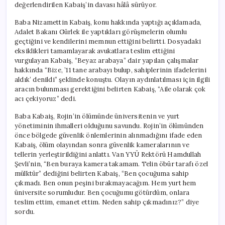
değerlendirilen Kabaiş’in davası hâlâ sürüyor.
Baba Nizamettin Kabaiş, konu hakkında yaptığı açıklamada,
Adalet Bakanı Gürlek ile yaptıkları görüşmelerin olumlu
geçtiğini ve kendilerini memnun ettiğini belirtti. Dosyadaki
eksiklikleri tamamlayarak avukatlara teslim ettiğini
vurgulayan Kabaiş, “Beyaz arabaya” dair yapılan çalışmalar
hakkında “Bize, ’11 tane arabayı bulup, sahiplerinin ifadelerini
aldık’ denildi” şeklinde konuştu. Olayın aydınlatılması için ilgili
aracın bulunması gerektiğini belirten Kabaiş, “Aile olarak çok
acı çekiyoruz” dedi.
Baba Kabaiş, Rojin’in ölümünde üniversitenin ve yurt
yönetiminin ihmalleri olduğunu savundu. Rojin’in ölümünden
önce bölgede güvenlik önlemlerinin alınmadığını ifade eden
Kabaiş, ölüm olayından sonra güvenlik kameralarının ve
tellerin yerleştirildiğini anlattı. Van YYÜ Rektörü Hamdullah
Şevli’nin, “Ben buraya kamera takamam. Telin öbür tarafı özel
mülktür” dediğini belirten Kabaiş, “Ben çocuğuma sahip
çıkmadı. Ben onun peşini bırakmayacağım. Hem yurt hem
üniversite sorumludur. Ben çocuğumu götürdüm, onlara
teslim ettim, emanet ettim. Neden sahip çıkmadınız?” diye
sordu.