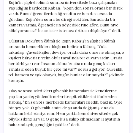
Rojin’in şüpheli ölümü sonrası üniversitede bazı çalışmalar
yapıldığını kaydeden Kabaiş, “Rojin’den sonra orada bir direk
vardı. Bunu öğrencilerden öğrendim ve ben de o esnada
gördüm. Rojin’den sonra bu direği söktüler. Burada da bir
kamera varmış, öğrencilerin söylediklerine göre. Bunu niye
söküyorsunuz? İnsan ister istemez örtbası düşünüyor” dedi.
Gülistan Doku’nun ölümü ile Rojin Kabaiş’in şüpheli ölümü
arasında benzerlikler olduğunu belirten Kabaiş, “Oda
arkadaşı, güvenlikçiler, devriye, orada daha önce ne olmuşsa, o
kişileri biliyorlar. Telin öbür tarafında bir duvar vardır. Orada
her türlü yazı var. İnsanın aklına ‘Acaba orada genç kızları
rahatsız eden büyük bir çete mi var?’ sorusu geliyor. Güvenlik,
tel, kamera ve ışık olsaydı, bugün bunlar olur muydu?” şeklinde
konuştu.
Olay sonrası izledikleri güvenlik kameraları ile kendilerine
yapılan yanlış yönlendirmeleri tespit ettiklerini ifade eden
Kabaiş, “En son biz merkezde kameraları izledik, baktık. Öyle
bir şey yok. O güvenlik amiri de şu anda değişmiş, ona da
hakkımı helal etmiyorum. Hem yurtta hem üniversitede çok
büyük sıkıntılar var. O genç kıza sahip çıkmadılar. Hayatının
baharındaydı, gençliğini çaldılar” dedi.