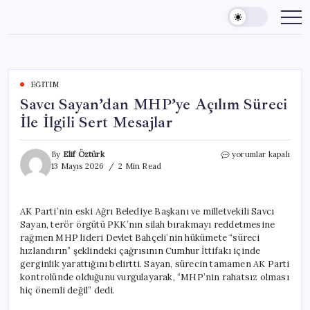
Skip
to
content
EĞITIM
Savcı Sayan’dan MHP’ye Açılım Süreci
İle İlgili Sert Mesajlar
Savcı
By
Elif Öztürk
yorumlar kapalı
Sayan’dan
13 Mayıs 2026
2 Min Read
MHP’ye
Açılım
Süreci
AK Parti’nin eski Ağrı Belediye Başkanı ve milletvekili Savcı
İle
Sayan, terör örgütü PKK’nın silah bırakmayı reddetmesine
İlgili
Sert
rağmen MHP lideri Devlet Bahçeli’nin hükümete “süreci
Mesajlar
hızlandırın” şeklindeki çağrısının Cumhur İttifakı içinde
için
gerginlik yarattığını belirtti. Sayan, sürecin tamamen AK Parti
kontrolünde olduğunu vurgulayarak, “MHP’nin rahatsız olması
hiç önemli değil” dedi.