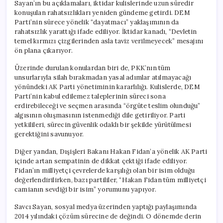
Sayan’ın bu açıklamaları, iktidar kulislerinde uzun süredir
konuşulan rahatsızlıkları yeniden gündeme getirdi. DEM
Parti’nin sürece yönelik “dayatmacı” yaklaşımının da
rahatsızlık yarattığı ifade ediliyor. İktidar kanadı, “Devletin
temel kırmızı çizgilerinden asla taviz verilmeyecek” mesajını
ön plana çıkarıyor.
Üzerinde durulan konulardan biri de, PKK’nın tüm
unsurlarıyla silah bırakmadan yasal adımlar atılmayacağı
yönündeki AK Parti yönetiminin kararlılığı. Kulislerde, DEM
Parti’nin kabul edilemez taleplerinin süreci sona
erdirebileceği ve seçmen arasında “örgüte teslim olunduğu”
algısının oluşmasının istenmediği dile getiriliyor. Parti
yetkilileri, sürecin güvenlik odaklı bir şekilde yürütülmesi
gerektiğini savunuyor.
Diğer yandan, Dışişleri Bakanı Hakan Fidan’a yönelik AK Parti
içinde artan sempatinin de dikkat çektiği ifade ediliyor.
Fidan’ın milliyetçi çevrelerde karşılığı olan bir isim olduğu
değerlendirilirken, bazı partililer, “Hakan Fidan tüm milliyetçi
camianın sevdiği bir isim” yorumunu yapıyor.
Savcı Sayan, sosyal medya üzerinden yaptığı paylaşımında
2014 yılındaki çözüm sürecine de değindi. O dönemde derin