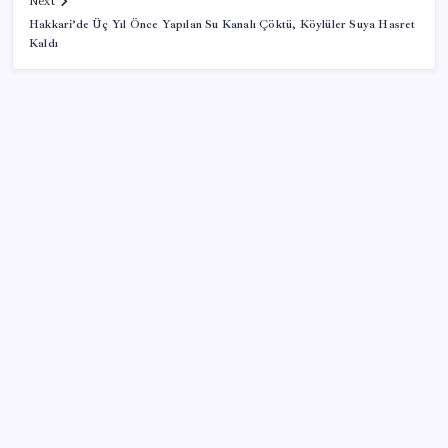
Next
Hakkari’de Üç Yıl Önce Yapılan Su Kanalı Çöktü, Köylüler Suya Hasret
Kaldı
SON YAZILAR
Airbnb, ürün geliştirme süreçlerinde yapay zekayı
kullanıyor
500 tam puan almıştı… LGS birincisi Umut’un tercihi
belli oldu
Türkiye, Suudi Arabistan ve Pakistan üçlü savunma
anlaşması imzaladı