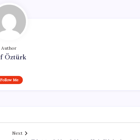
Author
if Öztürk
Follow Me
Next