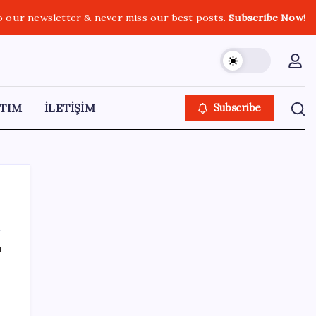
o our newsletter & never miss our best posts.
Subscribe Now!
TIM
İLETİŞİM
Subscribe
ı
SON YAZILAR
500 tam puan almıştı… LGS birincisi
Umut’un tercihi belli oldu