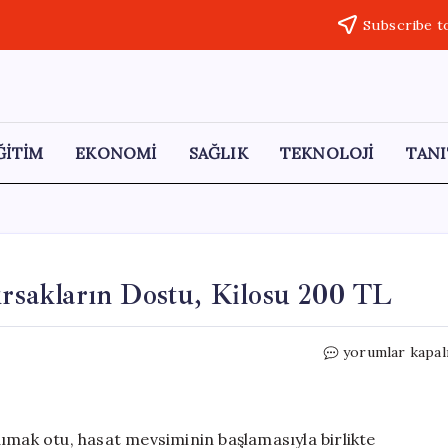
Subscribe t
ĞİTİM
EKONOMİ
SAĞLIK
TEKNOLOJİ
TANI
ırsakların Dostu, Kilosu 200 TL
Şifalı
yorumlar kapal
ve
Lezzetli
Madımak:
Bağırsakların
ımak otu, hasat mevsiminin başlamasıyla birlikte