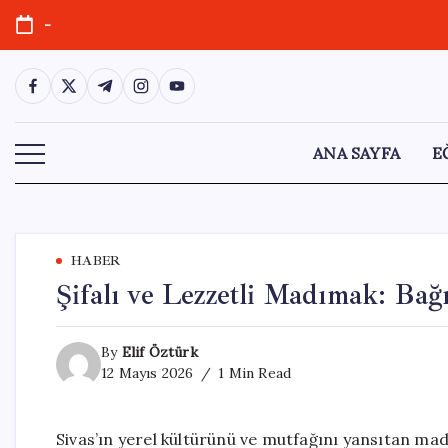
Skip
-
to
content
https://www.facebook.com/
https://twitter.com/
https://t.me/
https://www.instagram.com/
https://youtube.com/
ANA SAYFA
E
HABER
Şifalı ve Lezzetli Madımak: Bağ
By
Elif Öztürk
12 Mayıs 2026
1 Min Read
Sivas’ın yerel kültürünü ve mutfağını yansıtan mad