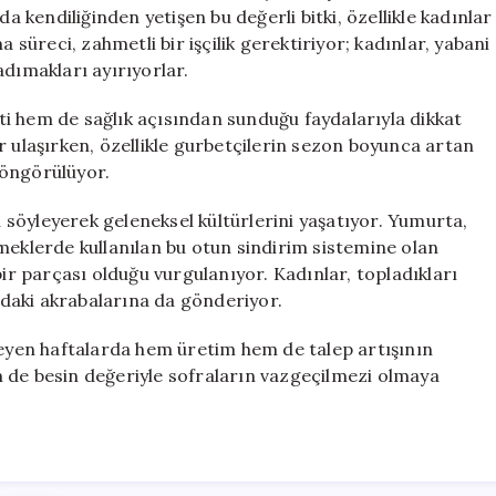
Dostu,
kendiliğinden yetişen bu değerli bitki, özellikle kadınlar
Kilosu
üreci, zahmetli bir işçilik gerektiriyor; kadınlar, yabani
200
adımakları ayırıyorlar.
TL
için
i hem de sağlık açısından sunduğu faydalarıyla dikkat
r ulaşırken, özellikle gurbetçilerin sezon boyunca artan
i öngörülüyor.
söyleyerek geleneksel kültürlerini yaşatıyor. Yumurta,
meklerde kullanılan bu otun sindirim sistemine olan
bir parçası olduğu vurgulanıyor. Kadınlar, topladıkları
daki akrabalarına da gönderiyor.
leyen haftalarda hem üretim hem de talep artışının
 de besin değeriyle sofraların vazgeçilmezi olmaya