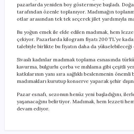
pazarlarda yeniden boy göstermeye başladı. Doğada 
tarafından özenle toplanıyor. Madımağın toplanma s
otlar arasından tek tek seçerek jilet yardımıyla m
Bu yoğun emek ile elde edilen madımak, hem lezzet
çekiyor. Pazarlarda kilogram fiyatı 200 TL’ye kada
talebiyle birlikte bu fiyatın daha da yükselebileceğ
Sivaslı kadınlar madımak toplama esnasında türkü 
kavurma, bulgurlu çorba ve mıhlama gibi çeşitli ye
katkılarının yanı sıra sağlıklı beslenmenin önemli 
madımakları kurutup konserve yaparak şehir dışın
Pazar esnafı, sezonun henüz yeni başladığını, iler
yaşanacağını belirtiyor. Madımak, hem lezzeti hem
devam ediyor.