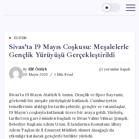
Skip
to
content
EĞITIM
Sivas’ta 19 Mayıs Coşkusu: Meşalelerle
Gençlik Yürüyüşü Gerçekleştirildi
Sivas’ta
By
Elif Öztürk
yorumlar kapalı
19
20 Mayıs 2026
1 Min Read
Mayıs
Coşkusu:
Meşalelerle
Sivas’ta 19 Mayıs Atatürk’ü Anma, Gençlik ve Spor Bayramı,
Gençlik
görkemli bir meşale yürüyüşüyle kutlandı. Cumhuriyetin
Yürüyüşü
Gerçekleştirildi
temellerinin atıldığı bu tarihi şehirde, gençler ve vatandaşlar,
için
19 Mayıs’ı coşkuyla kutlamak üzere bir araya geldi. Yürüyüş,
tarihi tren garı önünden başladı ve Sivas Valisi Yılmaz Şimşek,
Belediye Başkanı Adem Uzun, İl Jandarma Komutanı Albay
Adem Taşkın ile İl Emniyet Müdürü Ahmet Alaağaçlı da
etkinliğe katılarak gençlerle birlikte yürüdü.