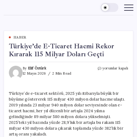
Skip
to
content
HABER
Türkiye’de E-Ticaret Hacmi Rekor
Kırarak 115 Milyar Doları Geçti
Türkiye’de
By
Elif Öztürk
yorumlar kapalı
E-
12 Mayıs 2026
2 Min Read
Ticaret
Hacmi
Rekor
Türkiye’de e-ticaret sektörü, 2025 yılı itibarıyla büyük bir
Kırarak
büyüme göstererek 115 milyar 430 milyon dolar hacme ulaştı.
115
Milyar
2019 yılında 23 milyar 940 milyon dolar seviyesinde olan e-
Doları
ticaret hacmi, her yıl düzenli bir artışla 2024 yılına
Geçti
gelindiğinde 89 milyar 580 milyon dolara yükselmişti.
için
2025’teki yıl bazında yüzde 28,9’luk bir artışla bu rakam 115
milyar 430 milyon dolara çıkarak toplamda yüzde 382’lik bir
artış oranı yakaladı.