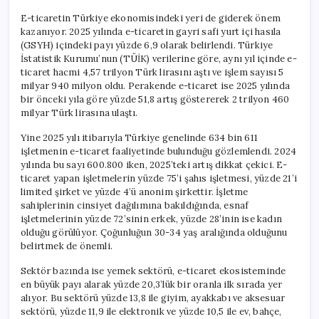
E-ticaretin Türkiye ekonomisindeki yeri de giderek önem
kazanıyor. 2025 yılında e-ticaretin gayri safi yurt içi hasıla
(GSYH) içindeki payı yüzde 6,9 olarak belirlendi. Türkiye
İstatistik Kurumu’nun (TÜİK) verilerine göre, aynı yıl içinde e-
ticaret hacmi 4,57 trilyon Türk lirasını aştı ve işlem sayısı 5
milyar 940 milyon oldu. Perakende e-ticaret ise 2025 yılında
bir önceki yıla göre yüzde 51,8 artış göstererek 2 trilyon 460
milyar Türk lirasına ulaştı.
Yine 2025 yılı itibarıyla Türkiye genelinde 634 bin 611
işletmenin e-ticaret faaliyetinde bulunduğu gözlemlendi. 2024
yılında bu sayı 600.800 iken, 2025’teki artış dikkat çekici. E-
ticaret yapan işletmelerin yüzde 75’i şahıs işletmesi, yüzde 21’i
limited şirket ve yüzde 4’ü anonim şirkettir. İşletme
sahiplerinin cinsiyet dağılımına bakıldığında, esnaf
işletmelerinin yüzde 72’sinin erkek, yüzde 28’inin ise kadın
olduğu görülüyor. Çoğunluğun 30-34 yaş aralığında olduğunu
belirtmek de önemli.
Sektör bazında ise yemek sektörü, e-ticaret ekosisteminde
en büyük payı alarak yüzde 20,3’lük bir oranla ilk sırada yer
alıyor. Bu sektörü yüzde 13,8 ile giyim, ayakkabı ve aksesuar
sektörü, yüzde 11,9 ile elektronik ve yüzde 10,5 ile ev, bahçe,