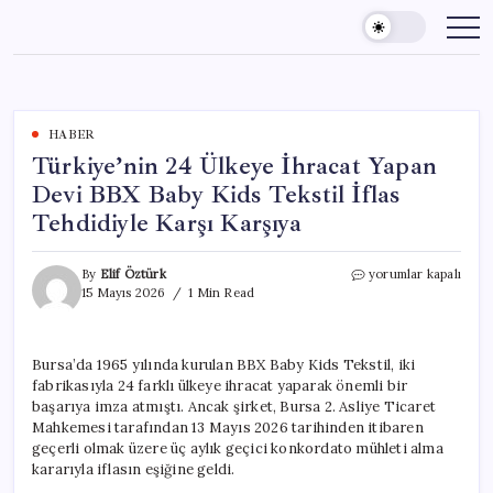
Skip
to
content
HABER
Türkiye’nin 24 Ülkeye İhracat Yapan
Devi BBX Baby Kids Tekstil İflas
Tehdidiyle Karşı Karşıya
Türkiye’nin
By
Elif Öztürk
yorumlar kapalı
24
15 Mayıs 2026
1 Min Read
Ülkeye
İhracat
Yapan
Bursa’da 1965 yılında kurulan BBX Baby Kids Tekstil, iki
Devi
fabrikasıyla 24 farklı ülkeye ihracat yaparak önemli bir
BBX
Baby
başarıya imza atmıştı. Ancak şirket, Bursa 2. Asliye Ticaret
Kids
Mahkemesi tarafından 13 Mayıs 2026 tarihinden itibaren
Tekstil
geçerli olmak üzere üç aylık geçici konkordato mühleti alma
İflas
kararıyla iflasın eşiğine geldi.
Tehdidiyle