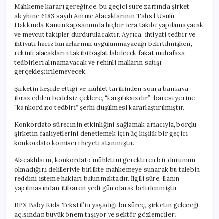
Karşı
Mahkeme kararı gereğince, bu geçici süre zarfında şirket
Karşıya
aleyhine 6183 sayılı Amme Alacaklarının Tahsil Usulü
için
Hakkında Kanun kapsamında hiçbir icra takibi yapılamayacak
ve mevcut takipler durdurulacaktır. Ayrıca, ihtiyati tedbir ve
ihtiyati haciz kararlarının uygulanmayacağı belirtilmişken,
rehinli alacakların takibi başlatılabilecek fakat muhafaza
tedbirleri alınamayacak ve rehinli malların satışı
gerçekleştirilemeyecek.
Şirketin keşide ettiği ve mühlet tarihinden sonra bankaya
ibraz edilen bedelsiz çeklere, “karşılıksızdır” ibaresi yerine
“konkordato tedbiri” şerhi düşülmesi kararlaştırılmıştır.
Konkordato sürecinin etkinliğini sağlamak amacıyla, borçlu
şirketin faaliyetlerini denetlemek için üç kişilik bir geçici
konkordato komiseri heyeti atanmıştır.
Alacaklıların, konkordato mühletini gerektiren bir durumun
olmadığını delilleriyle birlikte mahkemeye sunarak bu talebin
reddini isteme hakları bulunmaktadır. İlgili süre, ilanın
yapılmasından itibaren yedi gün olarak belirlenmiştir.
BBX Baby Kids Tekstil’in yaşadığı bu süreç, şirketin geleceği
açısından büyük önem taşıyor ve sektör gözlemcileri