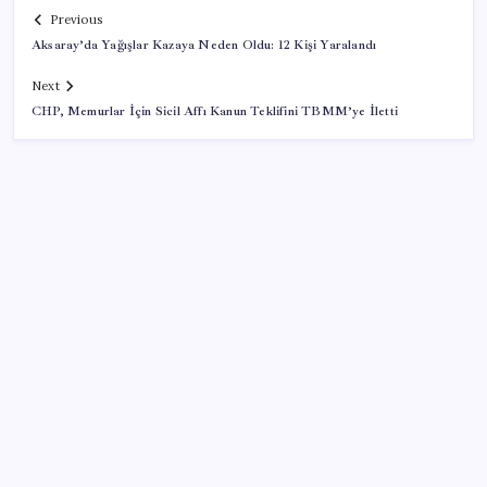
Previous
Aksaray’da Yağışlar Kazaya Neden Oldu: 12 Kişi Yaralandı
Next
CHP, Memurlar İçin Sicil Affı Kanun Teklifini TBMM’ye İletti
SON YAZILAR
Bloomberg Businessweek Türkiye’nin 142. sayısı çıktı
Resmen Meclis’e sunuldu: İşte 10 soruda ‘çerçeve
yasa’ teklifi…