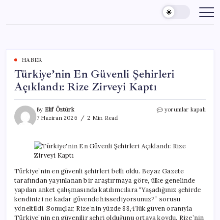
Skip
to
content
HABER
Türkiye’nin En Güvenli Şehirleri
Açıklandı: Rize Zirveyi Kaptı
Türkiye’nin
By
Elif Öztürk
yorumlar kapalı
En
7 Haziran 2026
2 Min Read
Güvenli
Şehirleri
Açıklandı:
Rize
Zirveyi
Kaptı
Türkiye’nin en güvenli şehirleri belli oldu. Beyaz Gazete
için
tarafından yayınlanan bir araştırmaya göre, ülke genelinde
yapılan anket çalışmasında katılımcılara “Yaşadığınız şehirde
kendinizi ne kadar güvende hissediyorsunuz?” sorusu
yöneltildi. Sonuçlar, Rize’nin yüzde 88,4’lük güven oranıyla
Türkiye’nin en güvenilir şehri olduğunu ortaya koydu. Rize’nin