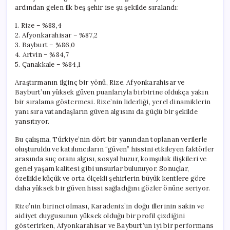
ardından gelen ilk beş şehir ise şu şekilde sıralandı:
1. Rize – %88,4
2. Afyonkarahisar – %87,2
3. Bayburt – %86,0
4. Artvin – %84,7
5. Çanakkale – %84,1
Araştırmanın ilginç bir yönü, Rize, Afyonkarahisar ve
Bayburt’un yüksek güven puanlarıyla birbirine oldukça yakın
bir sıralama göstermesi. Rize’nin liderliği, yerel dinamiklerin
yanı sıra vatandaşların güven algısını da güçlü bir şekilde
yansıtıyor.
Bu çalışma, Türkiye’nin dört bir yanından toplanan verilerle
oluşturuldu ve katılımcıların “güven” hissini etkileyen faktörler
arasında suç oranı algısı, sosyal huzur, komşuluk ilişkileri ve
genel yaşam kalitesi gibi unsurlar bulunuyor. Sonuçlar,
özellikle küçük ve orta ölçekli şehirlerin büyük kentlere göre
daha yüksek bir güven hissi sağladığını gözler önüne seriyor.
Rize’nin birinci olması, Karadeniz’in doğu illerinin sakin ve
aidiyet duygusunun yüksek olduğu bir profil çizdiğini
gösterirken, Afyonkarahisar ve Bayburt’un iyi bir performans