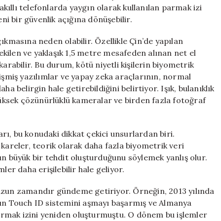
Tehlikeye
 akıllı telefonlarda yaygın olarak kullanılan parmak izi
Atabilir!
eni bir güvenlik açığına dönüşebilir.
için
ıkmasına neden olabilir. Özellikle Çin’de yapılan
kilen ve yaklaşık 1,5 metre mesafeden alınan net el
arabilir. Bu durum, kötü niyetli kişilerin biyometrik
lişmiş yazılımlar ve yapay zeka araçlarının, normal
a belirgin hale getirebildiğini belirtiyor. Işık, bulanıklık
 yüksek çözünürlüklü kameralar ve birden fazla fotoğraf
arı, bu konudaki dikkat çekici unsurlardan biri.
reler, teorik olarak daha fazla biyometrik veri
ın büyük bir tehdit oluşturduğunu söylemek yanlış olur.
ler daha erişilebilir hale geliyor.
 uzun zamandır gündeme getiriyor. Örneğin, 2013 yılında
’ın Touch ID sistemini aşmayı başarmış ve Almanya
rmak izini yeniden oluşturmuştu. O dönem bu işlemler