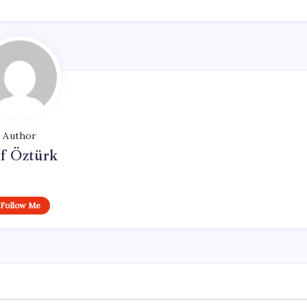
Author
if Öztürk
Follow Me