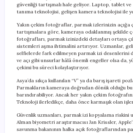
güvenliği tartışmalı hale geliyor. Laptop, tablet ve
tanıma teknolojisi, gelişen kamera teknolojisi ile y
Yakın çekim fotoğraflar, parmak izlerinizin açığa ç
tartışmalara göre, kameraya odaklanmış şekilde çe
fotoğrafları, parmak izinizdeki detayları ortaya çık
sistemleri aşma ihtimalini artırıyor. Uzmanlar, ge
selfielerde fark edilmeyen parmak izi desenlerini dah
ve açı gibi unsurlar hâlâ önemli engeller olsa da,
çekimi bu süreci kolaylaştırıyor.
Asya’da sıkça kullanılan “V” ya da barış işareti pozl
Parmakların kameraya doğrudan dönük olduğu bu ka
barındırabiliyor. Ancak her yakın çekim fotoğrafın
Teknoloji ilerledikçe, daha önce karmaşık olan işlem
Güvenlik uzmanları, parmak izi kopyalama riskini
Alman biyometri araştırmacısı Jan Krissler, Apple
savunma bakanının halka açık fotoğraflarından pa