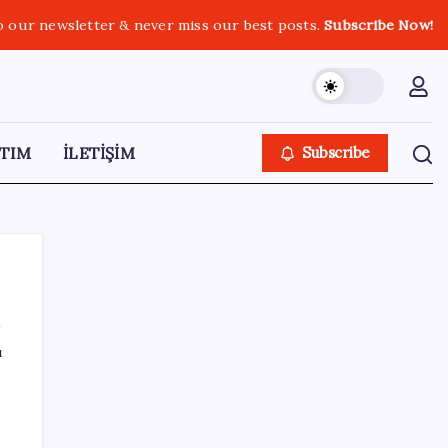
o our newsletter & never miss our best posts.
Subscribe Now!
TIM
İLETİŞİM
Subscribe
ı
SON YAZILAR
Resmen Meclis’e sunuldu: İşte 10 soruda
‘çerçeve yasa’ teklifi…