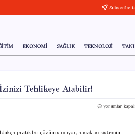
Subscribe t
ĞİTİM
EKONOMİ
SAĞLIK
TEKNOLOJİ
TANI
zinizi Tehlikeye Atabilir!
Yakın
yorumlar kapal
Çekim
Selfieler:
Parmak
İzinizi
dukça pratik bir çözüm sunuyor, ancak bu sistemin