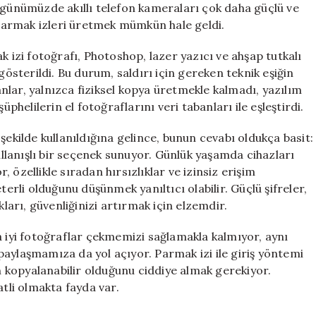
k günümüzde akıllı telefon kameraları çok daha güçlü ve
e parmak izleri üretmek mümkün hale geldi.
k izi fotoğrafı, Photoshop, lazer yazıcı ve ahşap tutkalı
gösterildi. Bu durum, saldırı için gereken teknik eşiğin
lar, yalnızca fiziksel kopya üretmekle kalmadı, yazılım
üphelilerin el fotoğraflarını veri tabanları ile eşleştirdi.
şekilde kullanıldığına gelince, bunun cevabı oldukça basit:
kullanışlı bir seçenek sunuyor. Günlük yaşamda cihazları
 özellikle sıradan hırsızlıklar ve izinsiz erişim
terli olduğunu düşünmek yanıltıcı olabilir. Güçlü şifreler,
kları, güvenliğinizi artırmak için elzemdir.
a iyi fotoğraflar çekmemizi sağlamakla kalmıyor, aynı
aylaşmamıza da yol açıyor. Parmak izi ile giriş yöntemi
 kopyalanabilir olduğunu ciddiye almak gerekiyor.
atli olmakta fayda var.