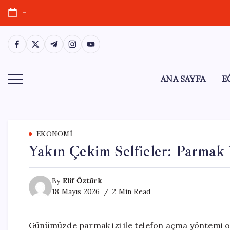
Skip
-
to
content
https://www.facebook.com/
https://twitter.com/
https://t.me/
https://www.instagram.com/
https://youtube.com/
ANA SAYFA
E
EKONOMI
Yakın Çekim Selfieler: Parmak İ
By
Elif Öztürk
18 Mayıs 2026
2 Min Read
Günümüzde parmak izi ile telefon açma yöntemi ol