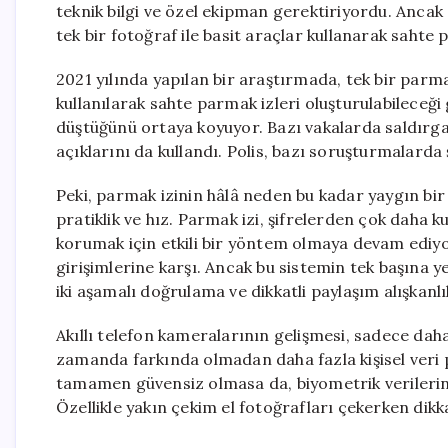
teknik bilgi ve özel ekipman gerektiriyordu. Anca
tek bir fotoğraf ile basit araçlar kullanarak saht
2021 yılında yapılan bir araştırmada, tek bir parma
kullanılarak sahte parmak izleri oluşturulabileceği 
düştüğünü ortaya koyuyor. Bazı vakalarda saldırgan
açıklarını da kullandı. Polis, bazı soruşturmalarda ş
Peki, parmak izinin hâlâ neden bu kadar yaygın bir 
pratiklik ve hız. Parmak izi, şifrelerden çok daha 
korumak için etkili bir yöntem olmaya devam ediyor,
girişimlerine karşı. Ancak bu sistemin tek başına ye
iki aşamalı doğrulama ve dikkatli paylaşım alışkanlı
Akıllı telefon kameralarının gelişmesi, sadece dah
zamanda farkında olmadan daha fazla kişisel veri p
tamamen güvensiz olmasa da, biyometrik verilerin
Özellikle yakın çekim el fotoğrafları çekerken dikk