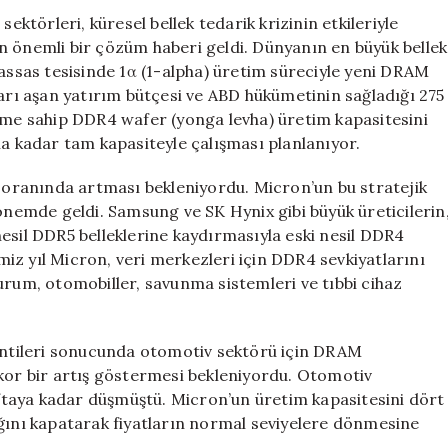
Düşüşe
ektörleri, küresel bellek tedarik krizinin etkileriyle
Geçecek
n önemli bir çözüm haberi geldi. Dünyanın en büyük bellek
için
nassas tesisinde 1α (1-alpha) üretim süreciyle yeni DRAM
ları aşan yatırım bütçesi ve ABD hükümetinin sağladığı 275
neme sahip DDR4 wafer (yonga levha) üretim kapasitesini
na kadar tam kapasiteyle çalışması planlanıyor.
0 oranında artması bekleniyordu. Micron’un bu stratejik
dönemde geldi. Samsung ve SK Hynix gibi büyük üreticilerin
esil DDR5 belleklerine kaydırmasıyla eski nesil DDR4
iz yıl Micron, veri merkezleri için DDR4 sevkiyatlarını
urum, otomobiller, savunma sistemleri ve tıbbi cihaz
sintileri sonucunda otomotiv sektörü için DRAM
ekor bir artış göstermesi bekleniyordu. Otomotiv
haftaya kadar düşmüştü. Micron’un üretim kapasitesini dört
ığını kapatarak fiyatların normal seviyelere dönmesine