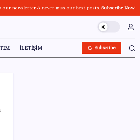
o our newsletter & never miss our best posts.
Subscribe Now!
TIM
İLETİŞİM
Subscribe
ı
SON YAZILAR
Resmen Meclis’e sunuldu: İşte 10 soruda
‘çerçeve yasa’ teklifi…