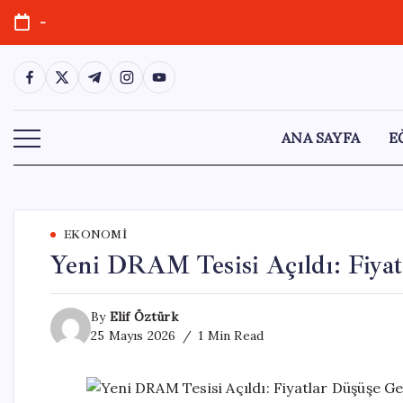
Skip
-
to
content
https://www.facebook.com/
https://twitter.com/
https://t.me/
https://www.instagram.com/
https://youtube.com/
ANA SAYFA
E
EKONOMI
Yeni DRAM Tesisi Açıldı: Fiya
By
Elif Öztürk
25 Mayıs 2026
1 Min Read