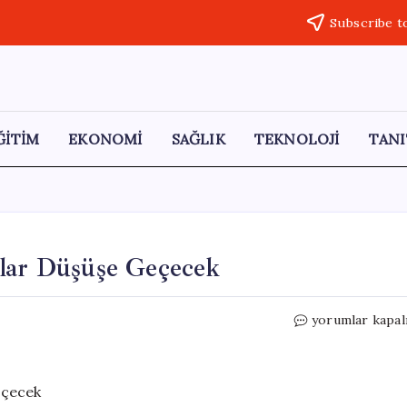
Subscribe t
ĞİTİM
EKONOMİ
SAĞLIK
TEKNOLOJİ
TANI
tlar Düşüşe Geçecek
Yeni
yorumlar kapal
DRAM
Tesisi
Açıldı:
Fiyatlar