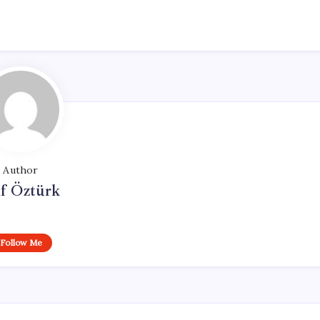
Author
if Öztürk
Follow Me