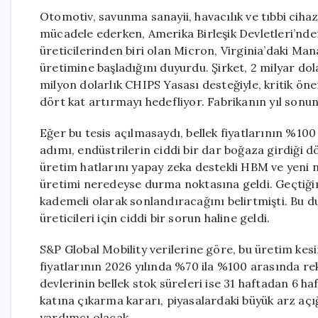
Otomotiv, savunma sanayii, havacılık ve tıbbi cihaz s
mücadele ederken, Amerika Birleşik Devletleri’nde
üreticilerinden biri olan Micron, Virginia’daki Ma
üretimine başladığını duyurdu. Şirket, 2 milyar do
milyon dolarlık CHIPS Yasası desteğiyle, kritik ö
dört kat artırmayı hedefliyor. Fabrikanın yıl sonu
Eğer bu tesis açılmasaydı, bellek fiyatlarının %10
adımı, endüstrilerin ciddi bir dar boğaza girdiği 
üretim hatlarını yapay zeka destekli HBM ve yeni n
üretimi neredeyse durma noktasına geldi. Geçtiğim
kademeli olarak sonlandıracağını belirtmişti. Bu d
üreticileri için ciddi bir sorun haline geldi.
S&P Global Mobility verilerine göre, bu üretim ke
fiyatlarının 2026 yılında %70 ila %100 arasında r
devlerinin bellek stok süreleri ise 31 haftadan 6 
katına çıkarma kararı, piyasalardaki büyük arz aç
yardımcı olacak.