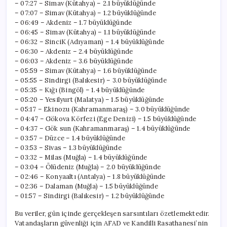
– 07:27 – Simav (Kütahya) – 2.1 büyüklüğünde
– 07:07 – Simav (Kütahya) – 1.2 büyüklüğünde
– 06:49 – Akdeniz – 1.7 büyüklüğünde
– 06:45 – Simav (Kütahya) – 1.1 büyüklüğünde
– 06:32 – SinciK (Adıyaman) – 1.4 büyüklüğünde
– 06:30 – Akdeniz – 2.4 büyüklüğünde
– 06:03 – Akdeniz – 3.6 büyüklüğünde
– 05:59 – Simav (Kütahya) – 1.6 büyüklüğünde
– 05:55 – Sindirgi (Balıkesir) – 3.0 büyüklüğünde
– 05:35 – Kığı (Bingöl) – 1.4 büyüklüğünde
– 05:20 – Yesilyurt (Malatya) – 1.5 büyüklüğünde
– 05:17 – Ekinozu (Kahramanmaraş) – 3.0 büyüklüğünde
– 04:47 – Gökova Körfezi (Ege Denizi) – 1.5 büyüklüğünde
– 04:37 – Gök sun (Kahramanmaraş) – 1.4 büyüklüğünde
– 03:57 – Düzce – 1.4 büyüklüğünde
– 03:53 – Sivas – 1.3 büyüklüğünde
– 03:32 – Milas (Muğla) – 1.4 büyüklüğünde
– 03:04 – Ölüdeniz (Muğla) – 2.0 büyüklüğünde
– 02:46 – Konyaaltı (Antalya) – 1.8 büyüklüğünde
– 02:36 – Dalaman (Muğla) – 1.5 büyüklüğünde
– 01:57 – Sindirgi (Balıkesir) – 1.2 büyüklüğünde
Bu veriler, gün içinde gerçekleşen sarsıntıları özetlemektedir.
Vatandaşların güvenliği için AFAD ve Kandilli Rasathanesi’nin