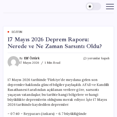
Skip
to
content
EĞITIM
17 Mayıs 2026 Deprem Raporu:
Nerede ve Ne Zaman Sarsıntı Oldu?
17
By
Elif Öztürk
yorumlar kapalı
Mayıs
17 Mayıs 2026
1 Min Read
2026
Deprem
Raporu:
17 Mayıs 2026 tarihinde Türkiye’de meydana gelen son
Nerede
depremler hakkında güncel bilgiler paylaşıldı. AFAD ve Kandilli
ve
Ne
Rasathanesi tarafından açıklanan verilere göre, sarsıntı
Zaman
yaşayan vatandaşlar, bu tarihte hangi bölgelere ve hangi
Sarsıntı
büyüklükte depremlerin olduğunu merak ediyor. İşte 17 Mayıs
Oldu?
2026 tarihinde kaydedilen depremler:
için
– 07:40 – Beypazarı (Ankara) – 6.7 büyüklüğünde