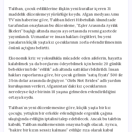
Taliban, çocuk evliliklerine ilişkin yeni kurallar içeren 31
maddelik düzenlemeyi yürürlüğe koydu. Afgan medyası Amu
TV’nin haberine göre, Taliban lideri Hibetullah Ahundzade
tarafından onaylanan bu düzenleme, “Eşler Arasında Ayrılık
İlkeleri” başlığı altında mayıs ayı ortasında resmi gazetede
yayımlandı. Uzmanlar ve insan hakları örgütleri, bu yeni
yasaların küçük yaşta kız çocuklarının zorla evlendirilmesinin
önünü açtığını belirtti.
Ekonomik kriz ve yoksullukla mücadele eden ailelerin, hayatta
kalabilmek ya da borçlarını ödeyebilmek için henüz 20 günlük
bebeklerini bile “evlilik” adı altında sattıkları bildirildi. İnsan
hakları raporlarına göre, bir çocuk gelinin “satış fiyatı” 500 ile
3 bin dolar arasında değişiyor. “Girls Not Brides” adlı yardım
kuruluşunun verileri, Afganistan’daki kız çocuklarının
neredeyse üçte birinin 18 yaşına gelmeden evlendirildiğini
ortaya koydu.
Taliban’ın yeni düzenlemesine göre, küçük yaşta bir kız
çocuğu, yetişkin bir erkekle evlendiğinde ergenlik çağına
ulaştığında evliliğin iptalini talep edebilecek. Ancak bu talebin
kabulü, Taliban mahkemesinin onayına bağlı olacak. Ayrıca,
“bakire bir kızın sessiz kalması” evliliğe rıza olarak kabul