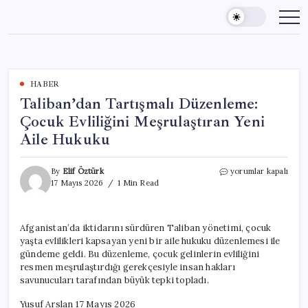
Skip
to
content
HABER
Taliban’dan Tartışmalı Düzenleme:
Çocuk Evliliğini Meşrulaştıran Yeni
Aile Hukuku
Taliban’dan
By
Elif Öztürk
yorumlar kapalı
Tartışmalı
17 Mayıs 2026
1 Min Read
Düzenleme:
Çocuk
Evliliğini
Afganistan’da iktidarını sürdüren Taliban yönetimi, çocuk
Meşrulaştıran
yaşta evlilikleri kapsayan yeni bir aile hukuku düzenlemesi ile
Yeni
Aile
gündeme geldi. Bu düzenleme, çocuk gelinlerin evliliğini
Hukuku
resmen meşrulaştırdığı gerekçesiyle insan hakları
için
savunucuları tarafından büyük tepki topladı.
Yusuf Arslan 17 Mayıs 2026