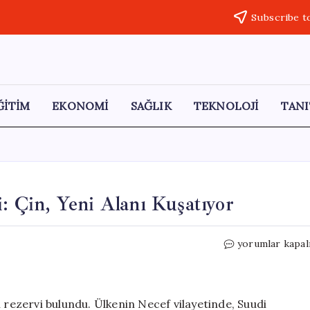
Subscribe t
ĞİTİM
EKONOMİ
SAĞLIK
TEKNOLOJİ
TANI
i: Çin, Yeni Alanı Kuşatıyor
Irak’ta
yorumlar kapal
Dev
Petrol
Rezervi
Keşfi:
l rezervi bulundu. Ülkenin Necef vilayetinde, Suudi