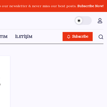
o our newsletter & never miss our best posts.
Subscribe Now!
TIM
İLETİŞİM
Subscribe
ı
SON YAZILAR
Resmen Meclis’e sunuldu: İşte 10 soruda
‘çerçeve yasa’ teklifi…