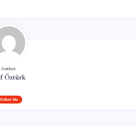
Author
if Öztürk
Follow Me