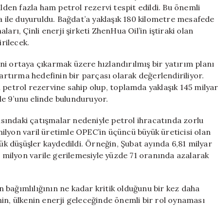
Çin,
ilden fazla ham petrol rezervi tespit edildi. Bu önemli
Yeni
ma ile duyuruldu. Bağdat’a yaklaşık 180 kilometre mesafede
Alanı
arı, Çinli enerji şirketi ZhenHua Oil’in iştiraki olan
Kuşatıyor
rilecek.
için
lini ortaya çıkarmak üzere hızlandırılmış bir yatırım planı
 artırma hedefinin bir parçası olarak değerlendiriliyor.
 petrol rezervine sahip olup, toplamda yaklaşık 145 milya
zde 9’unu elinde bulunduruyor.
rasındaki çatışmalar nedeniyle petrol ihracatında zorlu
ilyon varil üretimle OPEC’in üçüncü büyük üreticisi olan
yük düşüşler kaydedildi. Örneğin, Şubat ayında 6,81 milyar
6 milyon varile gerilemesiyle yüzde 71 oranında azalarak
 bağımlılığının ne kadar kritik olduğunu bir kez daha
in, ülkenin enerji geleceğinde önemli bir rol oynaması