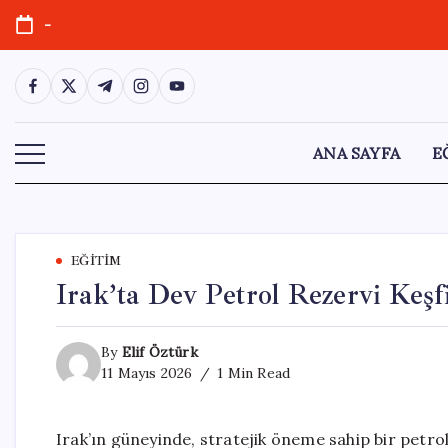
Skip
-
to
content
https://www.facebook.com/
https://twitter.com/
https://t.me/
https://www.instagram.com/
https://youtube.com/
ANA SAYFA
E
EĞITIM
Irak’ta Dev Petrol Rezervi Keşf
By
Elif Öztürk
11 Mayıs 2026
1 Min Read
Irak’ın güneyinde, stratejik öneme sahip bir petro