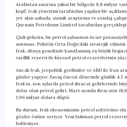
Arabistan sınırına yakın bir bölgede 8,8 milyar var
keşif, Irak yönetimi tarafından yapılan bir açıkla
yer alan sahada, sismik araştırma ve sondaj çalışmal
Qurnain Petroleum Limited tarafından gerçekleşti
Çinli şirketin, bu petrol sahasının ticari potansiye
sunması, Pekin’in Orta Doğu’daki stratejik etkisini
Irak, dünya genelinde kanıtlanmış en büyük beşinci
varillik rezervi ile küresel petrol rezervlerinin yü
Ancak Irak, jeopolitik gerilimler ve ABD ile İran a
günler yaşıyor. Savaş öncesi dönemde günlük 4,5 m
Irak’ın, son aylarda petrol ihracat gelirlerinde bü
dolar olan petrol geliri, Mart ayında ihracatın 18,
1,96 milyar dolara düştü.
Bu durum, Irak ekonomisinin petrol sektörüne olan
gözler önüne seriyor. Yeni bulunan petrol rezervin
bekleniyor.