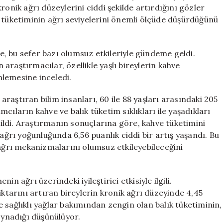
Artırıyor
ronik ağrı düzeylerini ciddi şekilde artırdığını gözler
için
 tüketiminin ağrı seviyelerini önemli ölçüde düşürdüğünü
, bu sefer bazı olumsuz etkileriyle gündeme geldi.
araştırmacılar, özellikle yaşlı bireylerin kahve
inlemesine inceledi.
 araştıran bilim insanları, 60 ile 88 yaşları arasındaki 205
ımcıların kahve ve balık tüketim sıklıkları ile yaşadıkları
irildi. Araştırmanın sonuçlarına göre, kahve tüketimini
 ağrı yoğunluğunda 6,56 puanlık ciddi bir artış yaşandı. Bu
 ağrı mekanizmalarını olumsuz etkileyebileceğini
n ağrı üzerindeki iyileştirici etkisiyle ilgili.
iktarını artıran bireylerin kronik ağrı düzeyinde 4,45
 sağlıklı yağlar bakımından zengin olan balık tüketiminin,
oynadığı düşünülüyor.