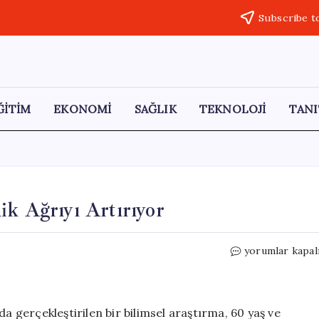
Subscribe t
ĞİTİM
EKONOMİ
SAĞLIK
TEKNOLOJİ
TANI
ik Ağrıyı Artırıyor
Kahve
yorumlar kapal
Tüketimi
Yaşlılarda
Kronik
Ağrıyı
da gerçekleştirilen bir bilimsel araştırma, 60 yaş ve