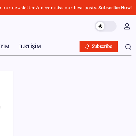
o our newsletter & never miss our best posts.
Subscribe Now!
TIM
İLETİŞİM
Subscribe
ı
SON YAZILAR
Airbnb, ürün geliştirme süreçlerinde yapay
zekayı kullanıyor