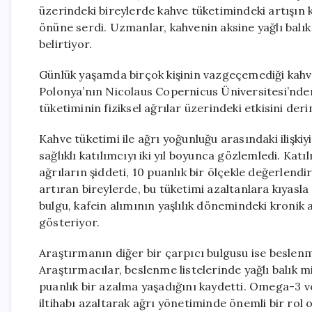
üzerindeki bireylerde kahve tüketimindeki artışın k
önüne serdi. Uzmanlar, kahvenin aksine yağlı balık
belirtiyor.
Günlük yaşamda birçok kişinin vazgeçemediği kahve
Polonya’nın Nicolaus Copernicus Üniversitesi’nden 
tüketiminin fiziksel ağrılar üzerindeki etkisini der
Kahve tüketimi ile ağrı yoğunluğu arasındaki ilişkiyi
sağlıklı katılımcıyı iki yıl boyunca gözlemledi. Katıl
ağrıların şiddeti, 10 puanlık bir ölçekle değerlend
artıran bireylerde, bu tüketimi azaltanlara kıyasla
bulgu, kafein alımının yaşlılık dönemindeki kronik
gösteriyor.
Araştırmanın diğer bir çarpıcı bulgusu ise beslenmeni
Araştırmacılar, beslenme listelerinde yağlı balık m
puanlık bir azalma yaşadığını kaydetti. Omega-3 ve
iltihabı azaltarak ağrı yönetiminde önemli bir rol 