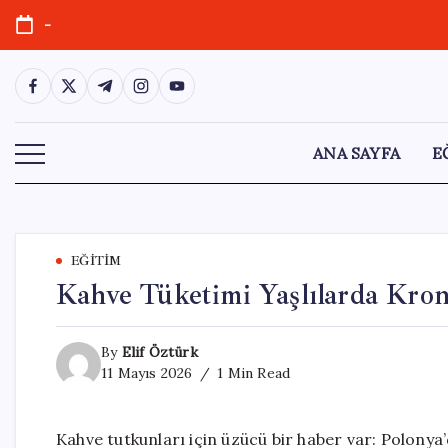
Skip
-
to
content
https://www.facebook.com/
https://twitter.com/
https://t.me/
https://www.instagram.com/
https://youtube.com/
ANA SAYFA
E
EĞITIM
Kahve Tüketimi Yaşlılarda Kron
By
Elif Öztürk
11 Mayıs 2026
1 Min Read
Kahve tutkunları için üzücü bir haber var: Polonya’