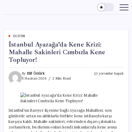
Skip
to
content
EĞITIM
İstanbul Ayazağa’da Kene Krizi:
Mahalle Sakinleri Cımbızla Kene
Topluyor!
İstanbul
By
Elif Öztürk
yorumlar kapalı
Ayazağa’da
5 Haziran 2026
2 Min Read
Kene
Krizi:
Mahalle
Sakinleri
Cımbızla
Kene
İstanbul’un Sarıyer ilçesine bağlı Ayazağa Mahallesi, son
Topluyor!
günlerde artan sıcaklıklarla birlikte kene istilasıyla karşı
için
karşıya kaldı. Mahalle sakinleri, evlerinden dışarı çıkmakta
zorlanırken, bu durum onları kendi imkanlarıyla kene avına