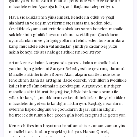
çıkmaya zorladı. Son bir hafta içerisinde yüzlerce kene ile
mücadele eden Ayazağa halkı, acil ilaçlama talep ediyor.
Hava sıcaklıklarının yükselmesi, kenelerin otluk ve yeşil
alanlardan yerleşim yerlerine sıçramasına neden oldu.
Özellikle akşam saatlerinde sokakları saran keneler, mahalle
sakinlerinin günlük hayatını olumsuz etkiliyor. Çocukların
oyun alanlarını ve yürüyüş yollarını tehdit eden bu zararlılara
karşı mücadele eden vatandaşlar, şimdiye kadar beş yüzü
aşkın keneyi etkisiz hale getirdiklerini belirtiyor.
Artan kene vakaları karşısında çaresiz kalan mahalle halkı,
yardım için gözlerini Sarıyer Belediyesi’ne çevirmiş durumda.
Mahalle sakinlerinden Soner Akar, akşam saatlerinde kene
tehdidinin daha da arttığını ifade ederek, yetkililerin ivedilikle
kalıcı bir çözüm bulmaları gerektiğini vurguluyor. Bir diğer
mahalle sakini Murat Baştuğ ise, böyle bir kene sorunu ile
yıllardır karşılaşmadıklarını ve kendi imkânları ile yürüttükleri
mücadelenin yetersiz kaldığını aktarıyor. Baştuğ, insanların
evlerine hapsolduğunu ve çocukların dışarı çıkamadığını
belirterek durumun her geçen gün kötüleştiğini dile getiriyor.
Kene tehlikesinin boyutunu kanıtlamak ise zaman zaman yine
mahalleli tarafından gerçekleştiriliyor. Hasan Çörek,